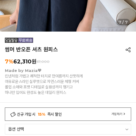
7
/
7
썸머 반오픈 셔츠 원피스
7%
62,310
원
67,000
Made by Mazia💙
린넨처럼 가볍고 쾌적한 터치로 한여름까지 산뜻하게
여유로운 A라인 실루엣으로 자연스러운 체형 커버
롤업 소매와 포켓 디테일로 실용성까지 챙기고
하나만 입어도 완성도 높은 데일리 원피스
신규 가입 시
15%
즉시 할인
가입하기