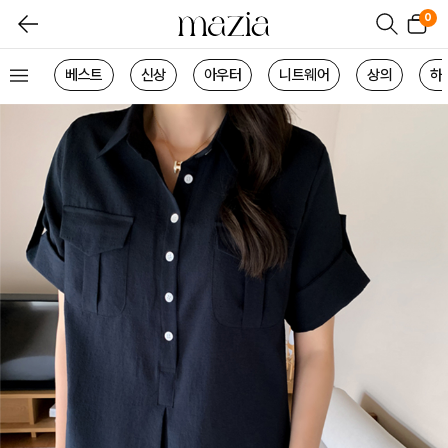
0
베스트
신상
아우터
니트웨어
상의
하