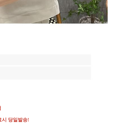
랙
료시 당일발송!