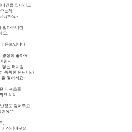
 가디건을 입더라도
어주는게
 되잖아요~
를 입다보니깐
데요,
리티 돋보입니다
도 굉장히 좋아요
단이면서
 닿는 터치감
히 톡톡한 원단이라
 잘 떨어져요~
은 티셔츠를
을까요ㅎㅎ
힙 반정도 덮어주고
어요^^
도,
은 기장감이구요