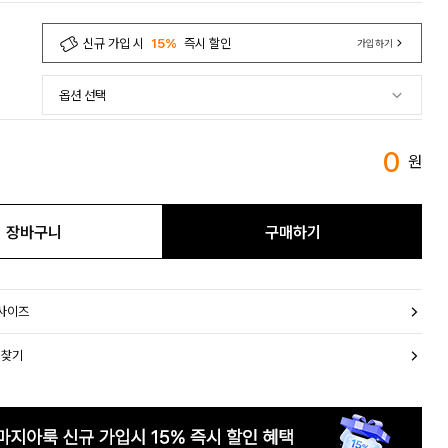
신규 가입 시
15%
즉시 할인
가입하기
0
원
장바구니
구매하기
 사이즈
 찾기