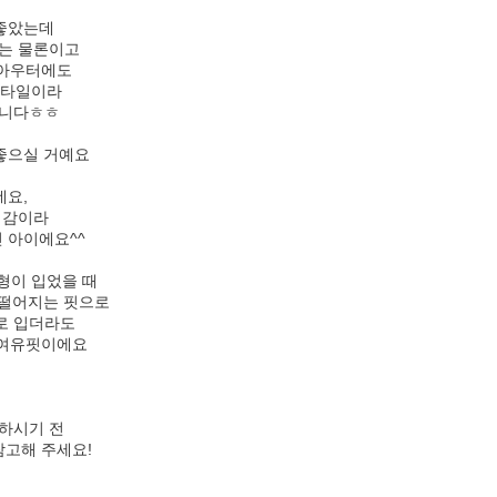
 좋았는데
는 물론이고
 아우터에도
스타일이라
입니다ㅎㅎ
좋으실 거예요
데요,
색감이라
 아이에요^^
체형이 입었을 때
 떨어지는 핏으로
로 입더라도
 여유핏이에요
하시기 전
참고해 주세요!