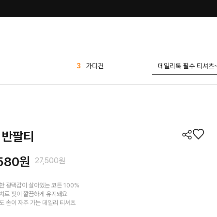
4
팬츠
5
반바지
6
애즐리
7
세트
8
1 1
 반팔티
9
7부
10
플리츠
580
원
27,500원
1
린넨
2
티셔츠
한 광택감이 살아있는 코튼 100%
치로 핏이 깔끔하게 유지돼요
3
가디건
도 손이 자주 가는 데일리 티셔츠