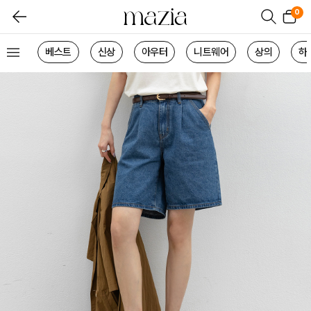
0
베스트
신상
아우터
니트웨어
상의
하