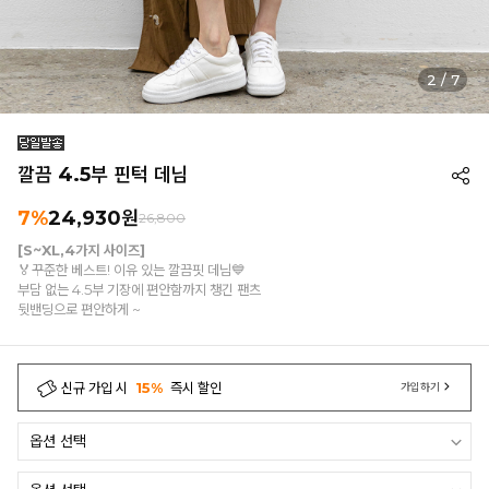
3
/
7
깔끔 4.5부 핀턱 데님
7%
24,930
원
26,800
[S~XL,4가지 사이즈]
🏅꾸준한 베스트! 이유 있는 깔끔핏 데님💙
부담 없는 4.5부 기장에 편안함까지 챙긴 팬츠
뒷밴딩으로 편안하게 ~
신규 가입 시
15%
즉시 할인
가입하기