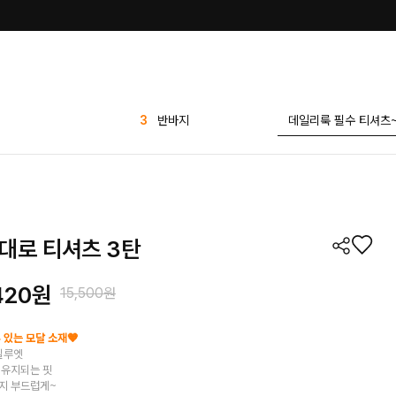
4
세트
5
원피스
6
나시
7
애즐리
8
팬츠
대로 티셔츠 3탄
9
슈즈
10
1+1
420
원
15,500원
1
린넨
2
가디건
 있는 모달 소재🧡
실루엣
3
반바지
 유지되는 핏
지 부드럽게~