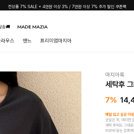
전상품 7% SALE + 4만원 이상 3% / 7만원 이상 7% 추가 할인 쿠폰팩
MADE MAZIA
발송🚚
블라우스
앤느
프리미엄마지아
마지아룩
세탁후 그
7%
14,
매일 입고 싶은 이유
군살은 쏙, 여리한 
세탁 후에도 그대로
피부에 닿는 감촉까