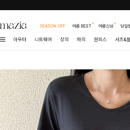
SEASON OFF
여름 BEST
여름신상
당일
아우터
니트웨어
상의
하의
원피스
셔츠&