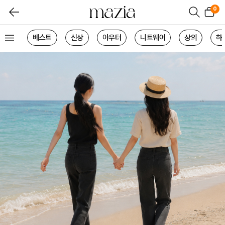
0
베스트
신상
아우터
니트웨어
상의
하