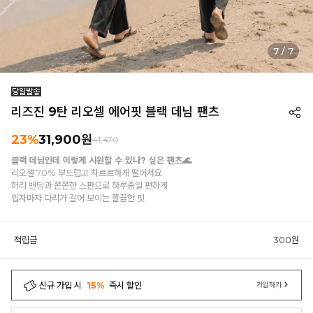
1
/
7
리즈진 9탄 리오셀 에어핏 블랙 데님 팬츠
23%
31,900원
41,470
블랙 데님인데 이렇게 시원할 수 있나? 싶은 팬츠🌊
리오셀 70% 부드럽고 차르르하게 떨어져요
허리 밴딩과 쫀쫀한 스판으로 하루종일 편하게
입자마자 다리가 길어 보이는 깔끔한 핏
적립금
300원
신규 가입 시
15%
즉시 할인
가입하기