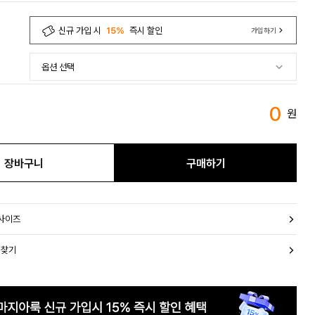
신규 가입 시
15%
즉시 할인
가입하기
0
원
장바구니
구매하기
 사이즈
 찾기