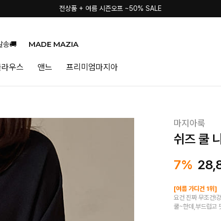
전상품 + 여름 시즌오프 ~50% SALE
전상품 + 여름 시즌오프 ~50% SALE
MADE MAZIA
발송🚚
블라우스
앤느
프리미엄마지아
마지아룩
쉬즈 쿨 
7%
28,
[여름 가디건 1위]
요건 진짜 무조건!강
쿨~한데,부드럽고 