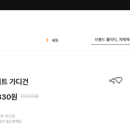
3
세트
4
티셔츠
5
반바지
6
바지
7
팬츠
니트 가디건
8
1 1
9
애즐리
830
원
31,000원
10
플리츠
1
린넨
추 가디건!
2
가디건
핏이 말도못해요