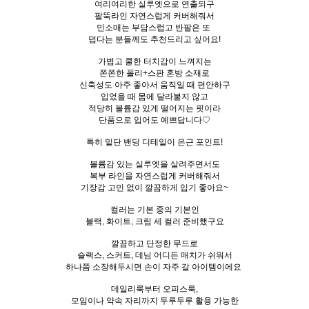
여리여리한 실루엣으로 연출되구
팔뚝라인 자연스럽게 커버해줘서
민소매는 부담스럽고 반팔은 또
덥다는 분들께도 추천드리고 싶어요!
가볍고 쿨한 터치감이 느껴지는
쫀쫀한 폴리+스판 혼방 소재로
신축성도 아주 좋아서 움직일 때 편안하구
입었을 때 몸에 달라붙지 않고
적당히 볼륨감 있게 떨어지는 핏이라
단품으로 입어도 예쁘답니다♡
특히 밑단 밴딩 디테일이 은근 포인트!
볼륨감 있는 실루엣을 살려주면서도
복부 라인을 자연스럽게 커버해줘서
기장감 고민 없이 깔끔하게 입기 좋아요~
컬러는 기본 중의 기본인
블랙, 화이트, 크림 세 컬러 준비했구요
깔끔하고 단정한 무드로
슬랙스, 스커트, 데님 어디든 매치가 쉬워서
하나쯤 소장해두시면 손이 자주 갈 아이템이에요
데일리룩부터 오피스룩,
모임이나 약속 자리까지 두루두루 활용 가능한