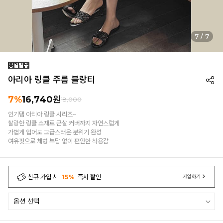
7
/
7
아리아 링클 주름 블랑티
7%
16,740
원
18,000
인기템 아리아 링클 시리즈~
찰랑한 링클 소재로 군살 커버까지 자연스럽게
가볍게 입어도 고급스러운 분위기 완성
여유핏으로 체형 부담 없이 편안한 착용감
신규 가입 시
15%
즉시 할인
가입하기