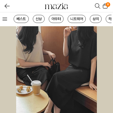
0
베스트
신상
아우터
니트웨어
상의
하