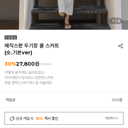
7
/
8
매직스판 두기장 쿨 스커트
(숏.기본ver)
30%
27,800원
39,900
어떻게 움직여도 늘어짐없는!
마지아팀이 입어보고 칭찬한스커트
정말 편하고,어디에나 잘 어울려요
적립금
200원
신규 가입 시
15%
즉시 할인
가입하기