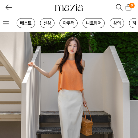
0
베스트
신상
아우터
니트웨어
상의
하