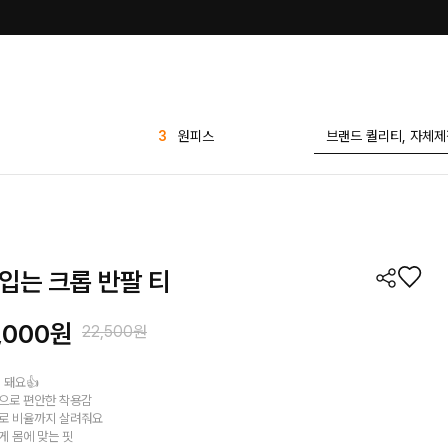
4
나시
5
린넨
6
슈즈
7
팬츠
8
애즐리
입는 크롭 반팔 티
9
1+1
10
세트
,000원
22,500원
1
가디건
2
반바지
 돼요👍
으로 편안한 착용감
3
원피스
로 비율까지 살려줘요
게 몸에 맞는 핏