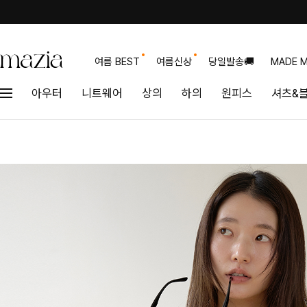
여름 BEST
여름신상
당일발송🚚
MADE M
아우터
니트웨어
상의
하의
원피스
셔츠&