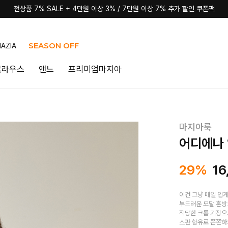
전상품 7% SALE + 4만원 이상 3% / 7만원 이상 7% 추가 할인 쿠폰팩
SEASON OFF
AZIA
블라우스
앤느
프리미엄마지아
마지아룩
어디에나 
29%
16
이건 그냥 매일 입게
부드러운 모달 혼방
적당한 크롭 기장으
스판 함유로 쫀쫀하