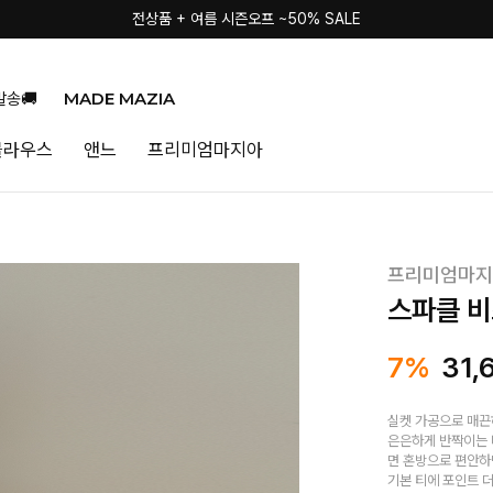
전상품 + 여름 시즌오프 ~50% SALE
MADE MAZIA
발송🚚
블라우스
앤느
프리미엄마지아
프리미엄마지
스파클 비
7%
31,
실켓 가공으로 매끈
은은하게 반짝이는 
면 혼방으로 편안하
기본 티에 포인트 