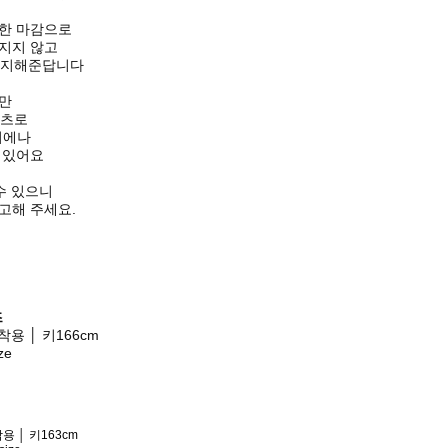
한 마감으로
지지 않고
유지해준답니다
만
셔츠로
디에나
 있어요
수 있으니
고해 주세요.
즈
 착용 │ 키166cm
ze
착용 │ 키163cm