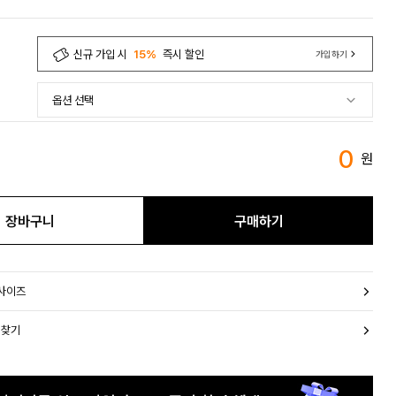
신규 가입 시
15%
즉시 할인
가입하기
0
원
장바구니
구매하기
 사이즈
 찾기