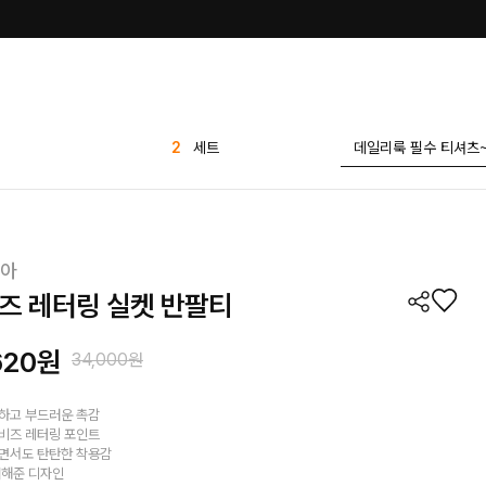
3
가디건
4
바지
5
유넥 무지 반팔티
투핀턱 찰랑 스판 와이
6
드 슬랙스
아
7
나시
즈 레터링 실켓 반팔티
8
블라우스
9
스트라이프
620
원
34,000원
10
반바지
1
린넨
하고 부드러운 촉감
비즈 레터링 포인트
2
세트
면서도 탄탄한 착용감
더해준 디자인