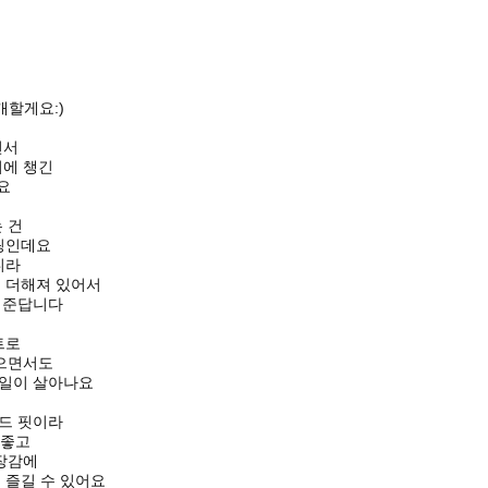
할게요:)
면서
시에 챙긴
요
 건
링인데요
니라
 더해져 있어서
 준답니다
트로
없으면서도
타일이 살아나요
드 핏이라
 좋고
장감에
 즐길 수 있어요