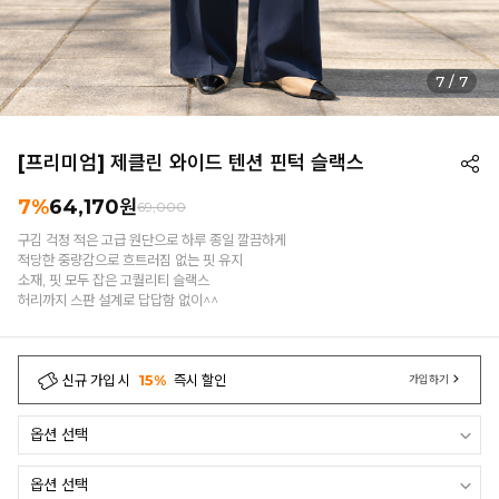
7
/
7
[프리미엄] 제클린 와이드 텐션 핀턱 슬랙스
7%
64,170
원
69,000
구김 걱정 적은 고급 원단으로 하루 종일 깔끔하게
적당한 중량감으로 흐트러짐 없는 핏 유지
소재, 핏 모두 잡은 고퀄리티 슬랙스
허리까지 스판 설계로 답답함 없이^^
신규 가입 시
15%
즉시 할인
가입하기