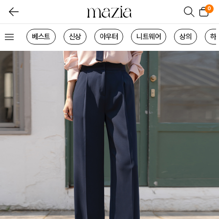
0
베스트
신상
아우터
니트웨어
상의
하