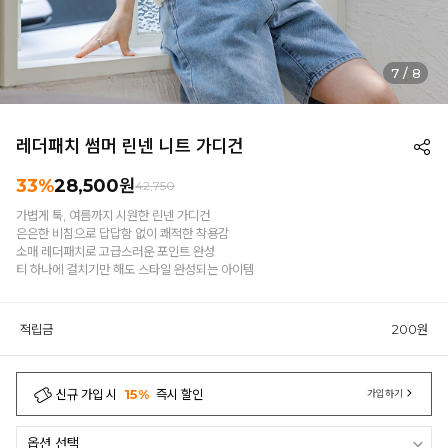
7
/
8
레더패치 썸머 린넨 니트 가디건
33%
28,500원
42,750
가볍게 툭, 여름까지 시원한 린넨 가디건
은은한 비침으로 답답함 없이 쾌적한 착용감
소매 레더패치로 고급스러운 포인트 완성
티 하나에 걸치기만 해도 스타일 완성되는 아이템
적립금
200원
신규 가입 시
15%
즉시 할인
가입하기