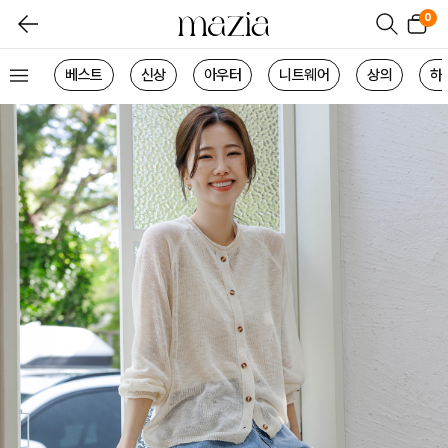
0
베스트
신상
아우터
니트웨어
상의
하