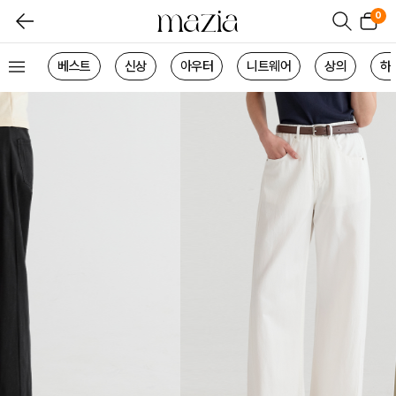
0
베스트
신상
아우터
니트웨어
상의
하