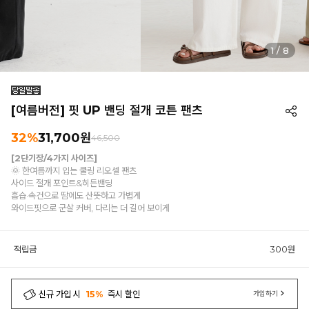
1
/
8
[여름버전] 핏 UP 밴딩 절개 코튼 팬츠
32%
31,700원
46,500
[2단기장/4가지 사이즈]
🌞 한여름까지 입는 쿨링 리오셀 팬츠
사이드 절개 포인트&히든밴딩
흡습·속건으로 땀에도 산뜻하고 가볍게
와이드핏으로 군살 커버, 다리는 더 길어 보이게
적립금
300원
신규 가입 시
15%
즉시 할인
가입하기