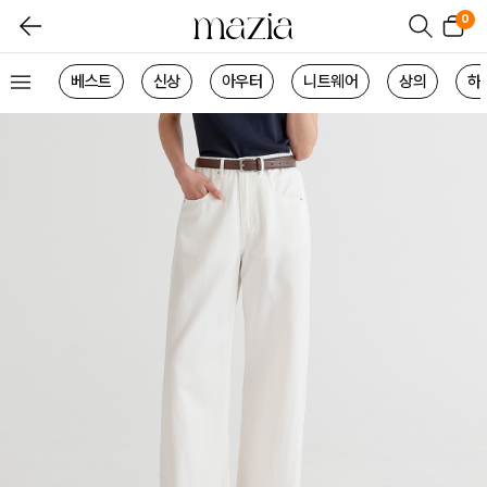
0
베스트
신상
아우터
니트웨어
상의
하