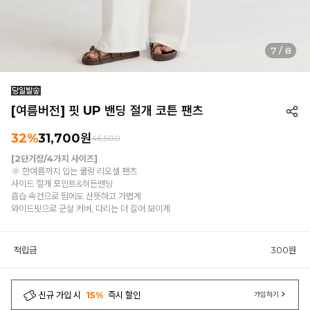
8
/
8
[여름버전] 핏 UP 밴딩 절개 코튼 팬츠
32%
31,700원
46,500
[2단기장/4가지 사이즈]
🌞 한여름까지 입는 쿨링 리오셀 팬츠
사이드 절개 포인트&히든밴딩
흡습·속건으로 땀에도 산뜻하고 가볍게
와이드핏으로 군살 커버, 다리는 더 길어 보이게
적립금
300원
신규 가입 시
15%
즉시 할인
가입하기