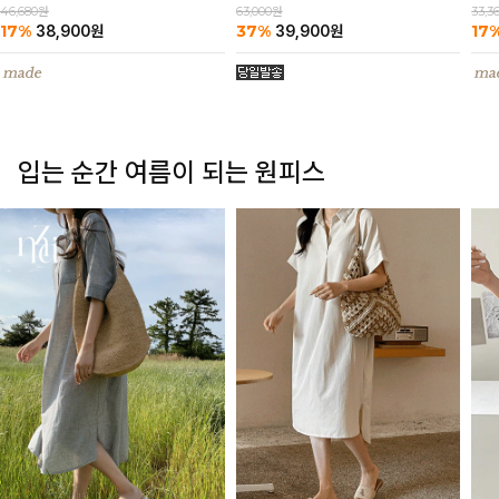
63,000원
46,680원
33,3
37%
17%
17
39,900
원
38,900
원
입는 순간 여름이 되는 원피스