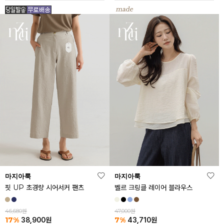
마지아룩
마지아룩
핏 UP 초경량 시어서커 팬츠
벨르 크링클 레이어 블라우스
46,680원
47,000원
17%
7%
38,900
원
43,710
원