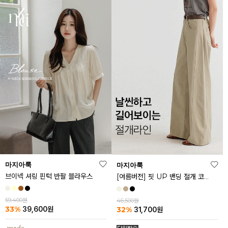
마지아룩
마지아룩
브이넥 셔링 핀턱 반팔 블라우스
[여름버전] 핏 UP 밴딩 절개 코튼 팬츠
59,400원
46,500원
33%
32%
39,600
원
31,700
원