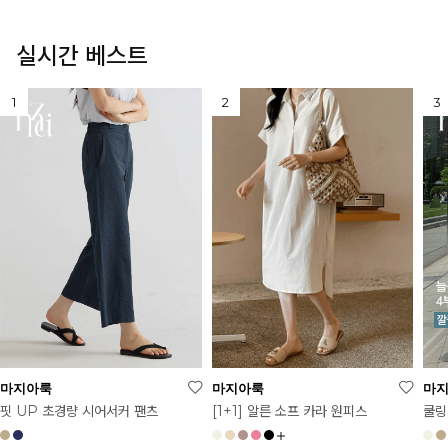
실시간 베스트
마지아룩
마지아룩
마
[1+1] 알른 소프 카라 원피스
핏 UP 초경량 시어서커 팬츠
쿨링