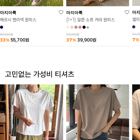
마
마지아룩
마지아룩
셀리
메르시 헨리넥 원피스
[1+1] 알른 소프 카라 원피스
54,
83,550원
63,000원
7%
33%
37%
55,700
원
39,900
원
고민없는 가성비 티셔츠