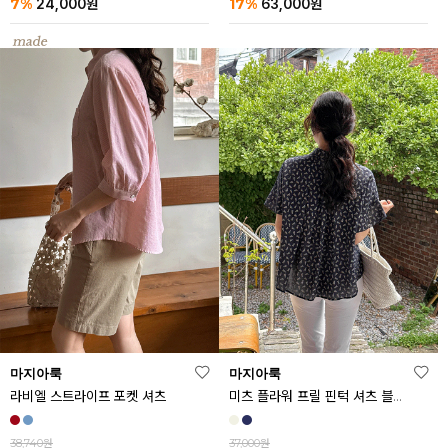
7%
17%
24,000
원
63,000
원
마지아룩
마지아룩
라비엘 스트라이프 포켓 셔츠
미츠 플라워 프릴 핀턱 셔츠 블라우스
38,740원
37,000원