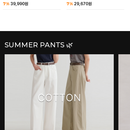
7%
7%
39,990
원
29,670
원
SUMMER PANTS 🌿