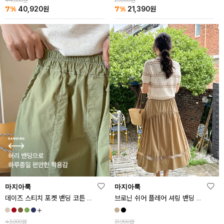
44,000원
23,000원
7%
7%
40,920
원
21,390
원
마지아룩
마지아룩
데이즈 스티치 포켓 밴딩 코튼 반바지
브로닌 쉬어 플레어 셔링 밴딩 스커트
43,000원
31,900원