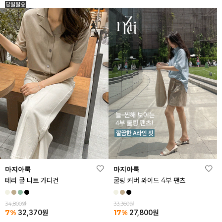
마지아룩
마지아룩
테리 쿨 니트 가디건
쿨링 커버 와이드 4부 팬츠
34,800원
33,360원
7%
17%
32,370
원
27,800
원