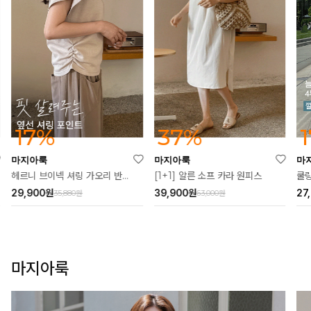
37%
17%
마지아룩
마지아룩
마
[1+1] 알른 소프 카라 원피스
헤르니 브이넥 셔링 가오리 반팔티
쿨링
39,900
원
29,900
원
27
63,000원
35,880원
마지아룩