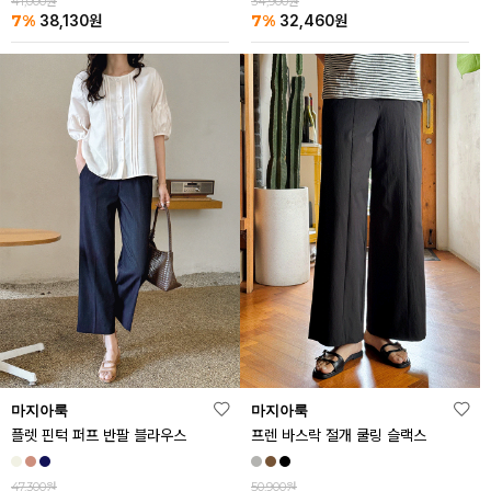
41,000원
34,900원
7%
7%
38,130
원
32,460
원
마지아룩
마지아룩
플렛 핀턱 퍼프 반팔 블라우스
프렌 바스락 절개 쿨링 슬랙스
47,300원
50,900원