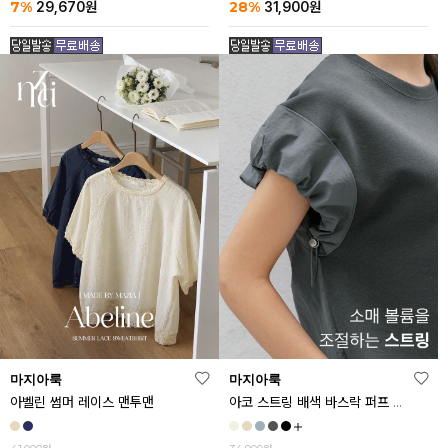
7%
28%
29,670
원
31,900
원
마지아룩
마지아룩
아벨린 썸머 레이스 맨투맨
아코 스트링 배색 바스락 퍼프 반팔티