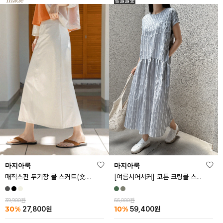
마지아룩
마지아룩
매직스판 두기장 쿨 스커트(숏.기본ver)
[여름시어서커] 코튼 크링클 스트라이프 원피스
39,900원
66,000원
30%
10%
27,800
원
59,400
원