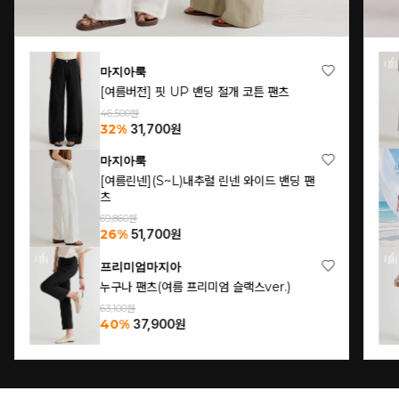
마지아룩
[여름버전] 핏 UP 밴딩 절개 코튼 팬츠
46,500원
32%
31,700
원
마지아룩
[여름린넨](S~L)내추럴 린넨 와이드 밴딩 팬
츠
69,860원
26%
51,700
원
프리미엄마지아
누구나 팬츠(여름 프리미엄 슬랙스ver.)
63,100원
40%
37,900
원