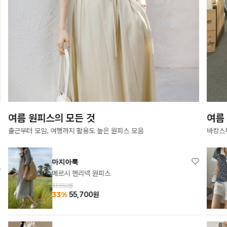
여름 원피스의 모든 것
여름
출근부터 모임, 여행까지 활용도 높은 원피스 모음
바캉스
마지아룩
메르시 헨리넥 원피스
83,550원
33%
55,700
원