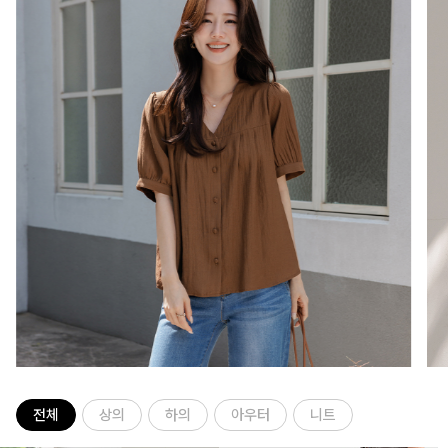
전체
상의
하의
아우터
니트