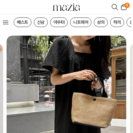
0
베스트
신상
아우터
니트웨어
상의
하의