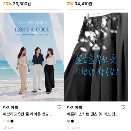
23%
7%
29,800
원
34,410
원
마지아룩
마지아룩
에브리핏 9탄 쿨 레이온 밴딩 와이드 팬츠
애즐리 스커트 팬츠 (아이스 링클프리ver.)
31,900원
44,000원