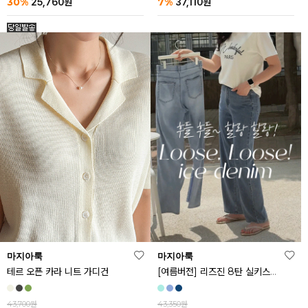
30%
7%
25,760
원
37,110
원
마지아룩
마지아룩
[여름버전] 리즈진 8탄 실키스판 와이드 아이스 데님 팬츠
테르 오픈 카라 니트 가디건
43,350원
43,700원