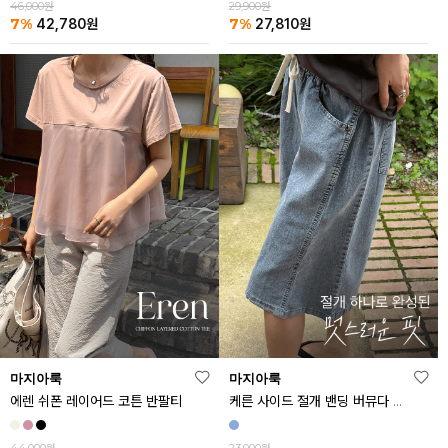
46,000원
29,900원
7%
7%
42,780
원
27,810
원
마지아룩
마지아룩
에렌 쉬폰 레이어드 코튼 반팔티
케른 사이드 절개 밴딩 버뮤다 데님 반바지