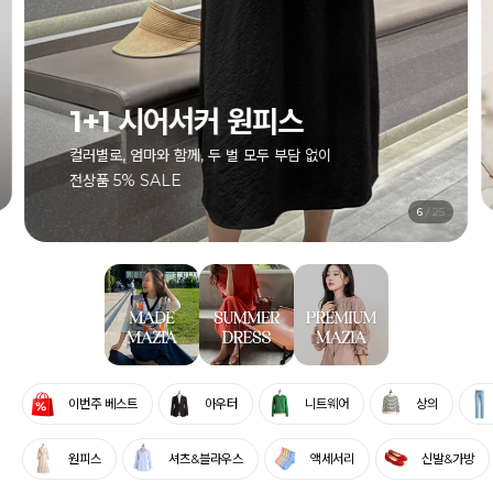
1+1 시어서커 원피스
컬러별로, 엄마와 함께, 두 벌 모두 부담 없이
전상품 5% SALE
7
/
25
이번주 베스트
아우터
니트웨어
상의
원피스
셔츠&블라우스
액세서리
신발&가방