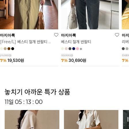
마
마지아룩
마지아룩
리버
베스티 절개 반팔티
[Free/L] 베스티 절개 반팔티 2탄
19,8
33,000원
21,000원
7%
7%
7%
30,690
원
19,530
원
놓치기 아까운 특가 상품
11일 05 : 12 : 56