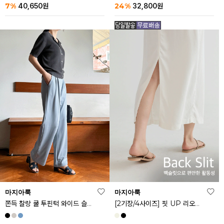
24%
7%
32,800
원
40,650
원
마지아룩
마지아룩
쫀득 찰랑 쿨 투핀턱 와이드 슬랙스
[2기장/4사이즈] 핏 UP 리오셀 스판 스커트