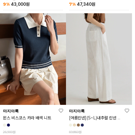
9%
7%
43,000
원
47,340
원
마지아룩
마지아룩
[여름린넨](S~L)내추럴 린넨 와이드 밴딩 팬츠
윈스 비스코스 카라 배색 니트
69,860원
26,900원