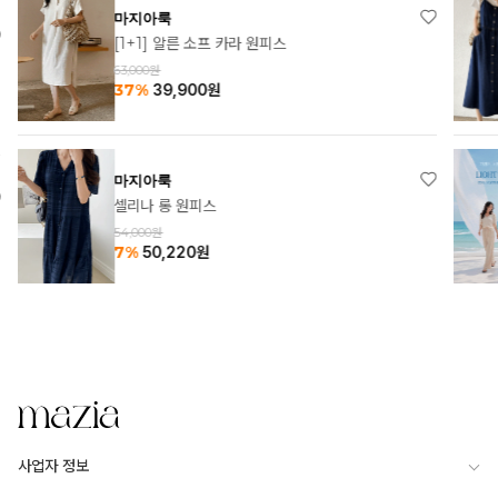
마지아룩
[1+1] 알른 소프 카라 원피스
63,000원
37%
39,900
원
마지아룩
셀리나 롱 원피스
54,000원
7%
50,220
원
사업자 정보