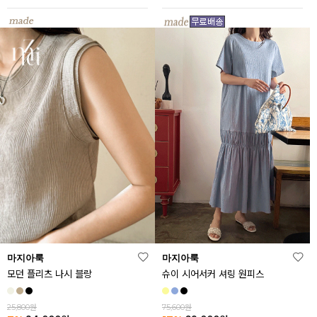
마지아룩
마지아룩
모던 플리츠 나시 블랑
슈이 시어서커 셔링 원피스
25,800원
75,600원