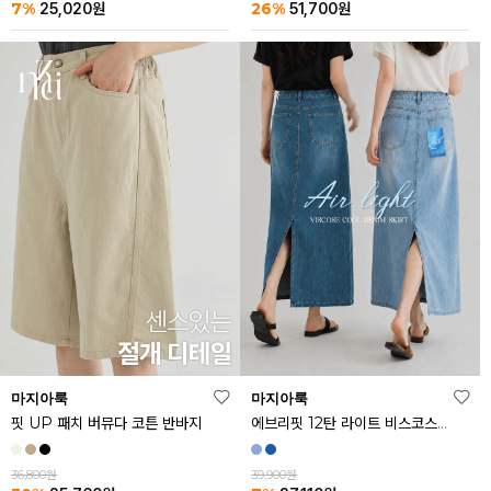
26%
7%
51,700
원
25,020
원
마지아룩
마지아룩
핏 UP 패치 버뮤다 코튼 반바지
에브리핏 12탄 라이트 비스코스 쿨 데님 스커트
36,800원
39,900원