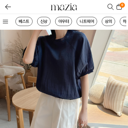
0
베스트
신상
아우터
니트웨어
상의
하