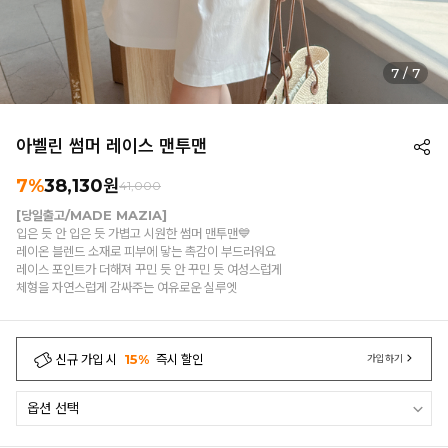
7
/
7
아벨린 썸머 레이스 맨투맨
7%
38,130
원
41,000
[당일출고/MADE MAZIA]
입은 듯 안 입은 듯 가볍고 시원한 썸머 맨투맨💙
레이온 블렌드 소재로 피부에 닿는 촉감이 부드러워요
레이스 포인트가 더해져 꾸민 듯 안 꾸민 듯 여성스럽게
체형을 자연스럽게 감싸주는 여유로운 실루엣
신규 가입 시
15%
즉시 할인
가입하기