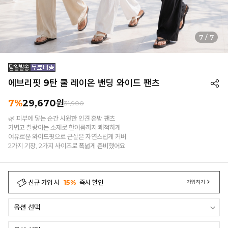
7
/
7
에브리핏 9탄 쿨 레이온 밴딩 와이드 팬츠
7%
29,670
원
31,900
🌿 피부에 닿는 순간 시원한 인견 혼방 팬츠
가볍고 찰랑이는 소재로 한여름까지 쾌적하게
여유로운 와이드핏으로 군살은 자연스럽게 커버
2가지 기장, 2가지 사이즈로 폭넓게 준비했어요
신규 가입 시
15%
즉시 할인
가입하기