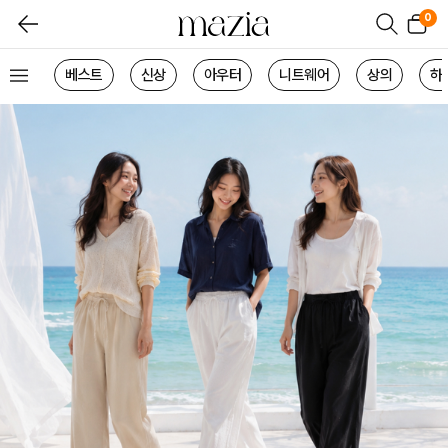
0
베스트
신상
아우터
니트웨어
상의
하