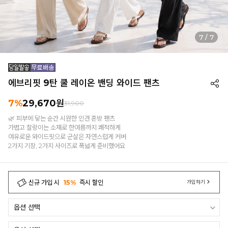
1
/
7
에브리핏 9탄 쿨 레이온 밴딩 와이드 팬츠
7%
29,670
원
31,900
🌿 피부에 닿는 순간 시원한 인견 혼방 팬츠
가볍고 찰랑이는 소재로 한여름까지 쾌적하게
여유로운 와이드핏으로 군살은 자연스럽게 커버
2가지 기장, 2가지 사이즈로 폭넓게 준비했어요
신규 가입 시
15%
즉시 할인
가입하기