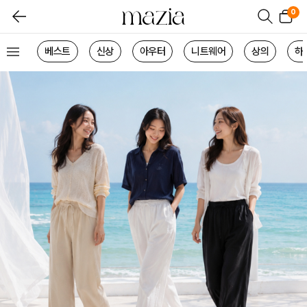
0
베스트
신상
아우터
니트웨어
상의
하