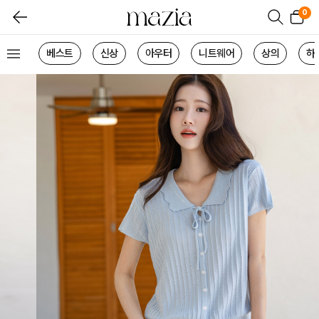
0
베스트
신상
아우터
니트웨어
상의
하