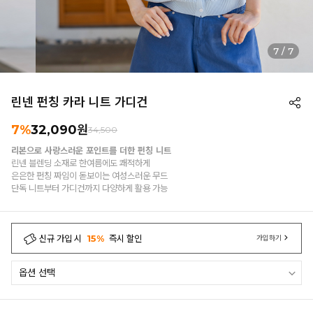
7
/
7
린넨 펀칭 카라 니트 가디건
7%
32,090
원
34,500
리본으로 사랑스러운 포인트를 더한 펀칭 니트
린넨 블렌딩 소재로 한여름에도 쾌적하게
은은한 펀칭 짜임이 돋보이는 여성스러운 무드
단독 니트부터 가디건까지 다양하게 활용 가능
신규 가입 시
15%
즉시 할인
가입하기