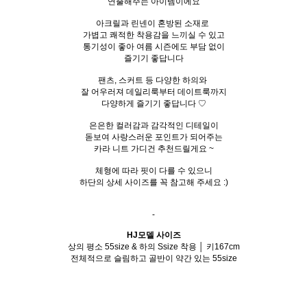
연출해주는 아이템이에요
아크릴과 린넨이 혼방된 소재로
가볍고 쾌적한 착용감을 느끼실 수 있고
통기성이 좋아 여름 시즌에도 부담 없이
즐기기 좋답니다
팬츠, 스커트 등 다양한 하의와
잘 어우러져 데일리룩부터 데이트룩까지
다양하게 즐기기 좋답니다 ♡
은은한 컬러감과 감각적인 디테일이
돋보여 사랑스러운 포인트가 되어주는
카라 니트 가디건 추천드릴게요 ~
체형에 따라 핏이 다를 수 있으니
하단의 상세 사이즈를 꼭 참고해 주세요 :)
-
HJ모델 사이즈
상의 평소 55size & 하의 Ssize 착용 │ 키167cm
전체적으로 슬림하고 골반이 약간 있는
55size