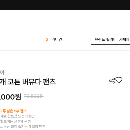
3
세트
4
티셔츠
5
반바지
6
바지
아
7
팬츠
개 코튼 버뮤다 팬츠
8
블라우스
9
1 1
,000원
70,800원
10
플리츠
1
린넨
모두 담은 5부 팬츠
소재로 활동감 있는 착용감
2
가디건
해 보이는 실루엣 완성
로 부담 없이 즐기는 데일리 팬츠