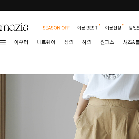
SEASON OFF
여름 BEST
여름신상
당일
아우터
니트웨어
상의
하의
원피스
셔츠&