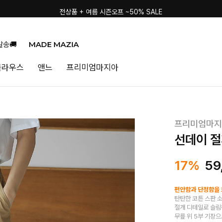
전상품 + 여름 시즌오프 ~50% SALE
MADE MAZIA
발송🚚
블라우스
앤느
프리미엄마지아
프리미엄마지
선데이 절
17%
59
편안함과 단정함을 
탄탄한 코튼 스판 
절개 디테일로 슬림
무릎 위 5부 기장으