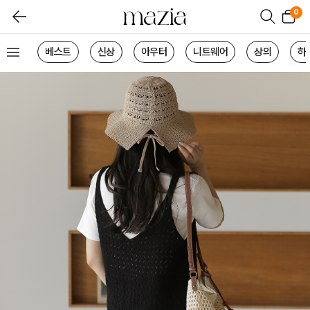
0
베스트
신상
아우터
니트웨어
상의
하