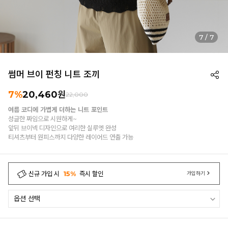
7
/
7
썸머 브이 펀칭 니트 조끼
7%
20,460
원
22,000
여름 코디에 가볍게 더하는 니트 포인트
성글한 짜임으로 시원하게~
앞뒤 브이넥 디자인으로 여리한 실루엣 완성
티셔츠부터 원피스까지 다양한 레이어드 연출 가능
신규 가입 시
15%
즉시 할인
가입하기