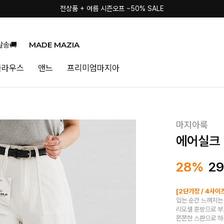
전상품 + 여름 시즌오프 ~50% SALE
MADE MAZIA
발송🚚
블라우스
앤느
프리미엄마지아
마지아룩
에어실크 
28%
29
[2단기장 / 4사이
입는 순간 느껴지는 
리오셀 혼방으로 
쫀쫀한 스판으로 하