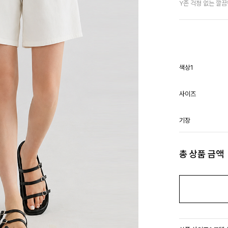
Y존 걱정 없는 깔
색상1
사이즈
기장
총 상품 금액