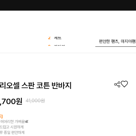
3
가디건
4
바지
5
sale
6
유넥 무지 반팔티
투핀턱 찰랑 스판 와이
7
드 슬랙스
리오셀 스판 코튼 반바지
8
나시
9
스트라이프
,700원
41,000원
10
블라우스
1
린넨
즈]
에어리한 가벼움🕊️
2
세트
부드럽고 시원하게
루 종일 편안하게