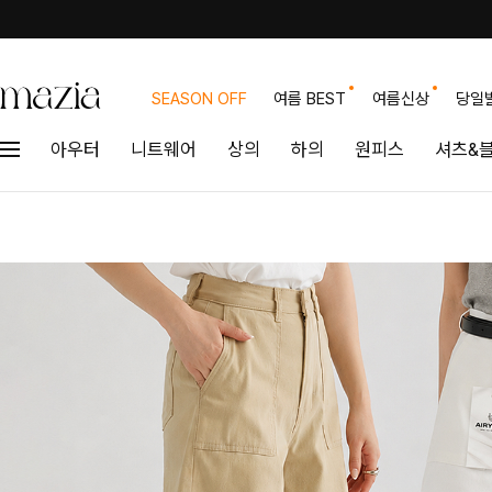
SEASON OFF
여름 BEST
여름신상
당일
아우터
니트웨어
상의
하의
원피스
셔츠&