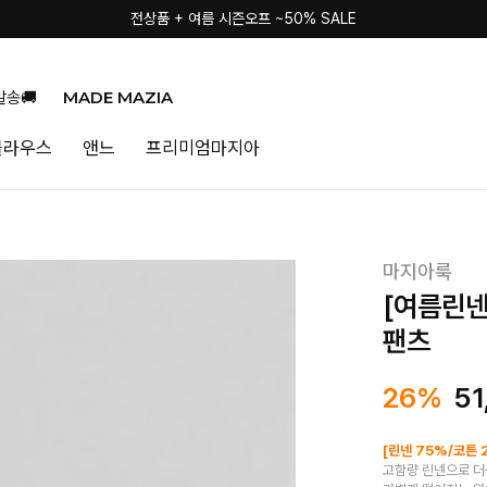
전상품 + 여름 시즌오프 ~50% SALE
MADE MAZIA
발송🚚
블라우스
앤느
프리미엄마지아
마지아룩
[여름린넨
팬츠
26%
51
[린넨 75%/코튼 
고함량 린넨으로 더