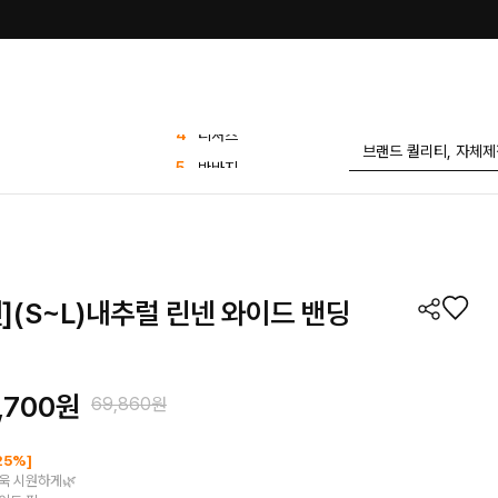
5
반바지
6
바지
7
팬츠
8
블라우스
9
1 1
](S~L)내추럴 린넨 와이드 밴딩
10
플리츠
1
린넨
2
가디건
,700원
69,860원
3
세트
4
티셔츠
25%]
욱 시원하게🌿