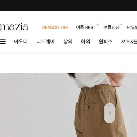
SEASON OFF
여름 BEST
여름신상
당일
아우터
니트웨어
상의
하의
원피스
셔츠&