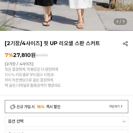
7
/
7
[2기장/4사이즈] 핏 UP 리오셀 스판 스커트
7%
27,810
원
29,900
[2기장 / 4사이즈]
핏은 깔끔하게, 착용감은 더 편안하게
100% 리오셀로 부드럽고 시원🧊
허리 히든밴딩으로 겉은 깔끔하게
백 슬릿 디테일로 활동성까지 챙겼어요
신규 가입 시
15%
즉시 할인
가입하기