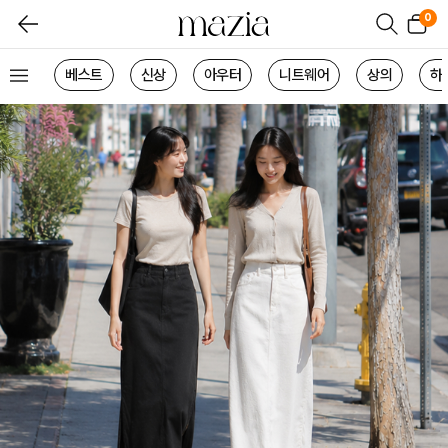
0
베스트
신상
아우터
니트웨어
상의
하