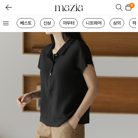
0
베스트
신상
아우터
니트웨어
상의
하