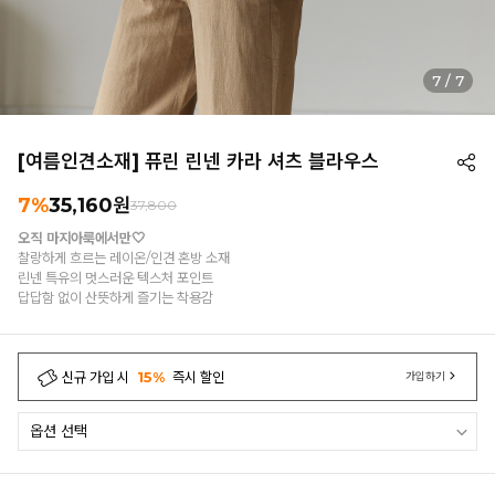
7
/
7
[여름인견소재] 퓨린 린넨 카라 셔츠 블라우스
7%
35,160
원
37,800
오직 마지아룩에서만🤍
찰랑하게 흐르는 레이온/인견 혼방 소재
린넨 특유의 멋스러운 텍스처 포인트
답답함 없이 산뜻하게 즐기는 착용감
신규 가입 시
15%
즉시 할인
가입하기