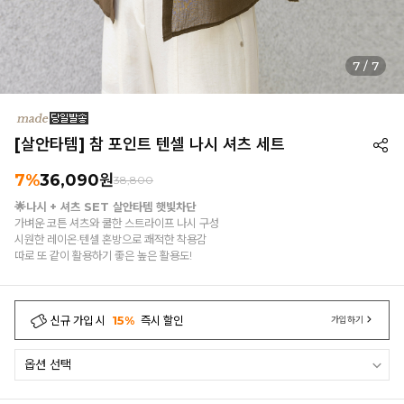
7
/
7
[살안타템] 참 포인트 텐셀 나시 셔츠 세트
7%
36,090
원
38,800
🌟나시 + 셔츠 SET 살안타템 햇빛차단
가벼운 코튼 셔츠와 쿨한 스트라이프 나시 구성
시원한 레이온·텐셀 혼방으로 쾌적한 착용감
따로 또 같이 활용하기 좋은 높은 활용도!
신규 가입 시
15%
즉시 할인
가입하기