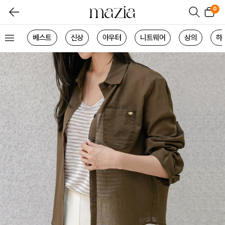
0
베스트
신상
아우터
니트웨어
상의
하