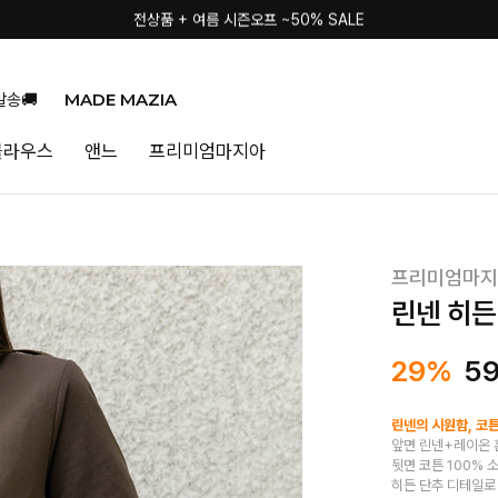
전상품 + 여름 시즌오프 ~50% SALE
MADE MAZIA
발송🚚
블라우스
앤느
프리미엄마지아
프리미엄마지
린넨 히든
29%
5
린넨의 시원함, 코
앞면 린넨+레이온 
뒷면 코튼 100%
히든 단추 디테일로