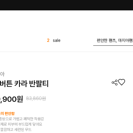
3
원피스
4
반바지
5
가디건
6
배기팬츠
아
7
바지
버튼 카라 반팔티
8
유넥 무지 반팔티
9
세트
9,900원
83,860원
10
스커트
1
밴딩
튼의 편안함
혼방으로 가볍고 쾌적한 착용감
2
sale
 소재로 피부에 부드럽게 닿아요
 깔끔하고 세련된 무드