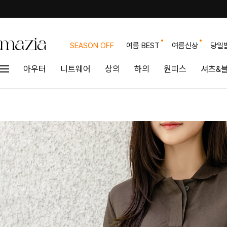
SEASON OFF
여름 BEST
여름신상
당일
아우터
니트웨어
상의
하의
원피스
셔츠&