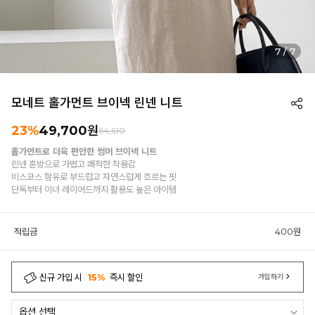
7
/
7
모네트 홀가먼트 브이넥 린넨 니트
23%
49,700원
64,610
홀가먼트로 더욱 편안한 썸머 브이넥 니트
린넨 혼방으로 가볍고 쾌적한 착용감
비스코스 함유로 부드럽고 자연스럽게 흐르는 핏
단독부터 이너 레이어드까지 활용도 높은 아이템
적립금
400원
신규 가입 시
15%
즉시 할인
가입하기