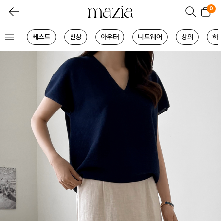
0
베스트
신상
아우터
니트웨어
상의
하