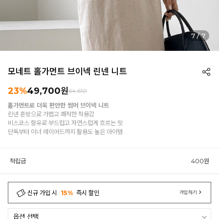
1
/
7
모네트 홀가먼트 브이넥 린넨 니트
23%
49,700원
64,610
홀가먼트로 더욱 편안한 썸머 브이넥 니트
린넨 혼방으로 가볍고 쾌적한 착용감
비스코스 함유로 부드럽고 자연스럽게 흐르는 핏
단독부터 이너 레이어드까지 활용도 높은 아이템
적립금
400원
신규 가입 시
15%
즉시 할인
가입하기