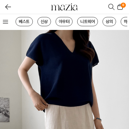
0
베스트
신상
아우터
니트웨어
상의
하