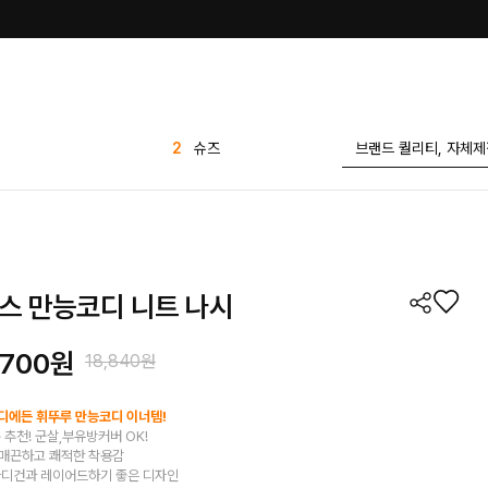
3
나시
4
가디건
5
애즐리
6
반바지
7
세트
스 만능코디 니트 나시
8
1+1
9
카라
,700원
18,840원
10
블라우스
1
원피스
어디에든 휘뚜루 만능코디 이너템!
 추천! 군살,부유방커버 OK!
2
슈즈
매끈하고 쾌적한 착용감
가디건과 레이어드하기 좋은 디자인