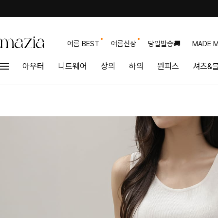
여름 BEST
여름신상
당일발송🚚
MADE M
아우터
니트웨어
상의
하의
원피스
셔츠&