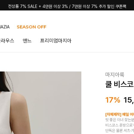
전상품 7% SALE + 4만원 이상 3% / 7만원 이상 7% 추가 할인 쿠폰팩
SEASON OFF
AZIA
블라우스
앤느
프리미엄마지아
마지아룩
쿨 비스코
17%
15
[자체제작] 매일 
핏 좋은 이너 찾는분
비스코스 혼방으로 
단독은 물론 셔츠·