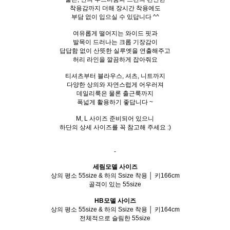
착용감까지 더해 장시간 착용에도
부담 없이 입으실 수 있답니다 ^^
여유롭게 떨어지는 와이드 핏과
발목이 드러나는 크롭 기장감이
답답함 없이 산뜻한 실루엣을 연출해주고
허리 라인을 깔끔하게 잡아줘요
티셔츠부터 블라우스, 셔츠, 니트까지
다양한 상의와 자연스럽게 어우러져
데일리룩은 물론 출근룩까지
폭넓게 활용하기 좋답니다 ~
M, L 사이즈 준비되어 있으니
하단의 상세 사이즈를 꼭 참고해 주세요 :)
-
세림모델 사이즈
상의 평소 55size & 하의 Ssize 착용 │ 키166cm
골격이 있는 55size
HB모델 사이즈
상의 평소 55size & 하의 Ssize 착용 │ 키164cm
전체적으로 슬림한 55size