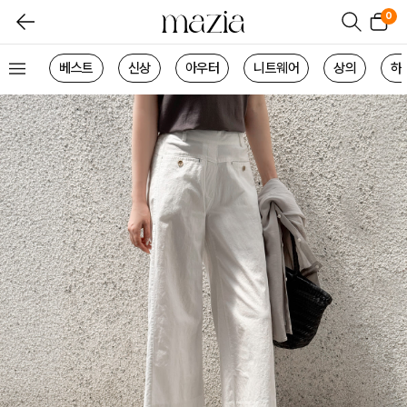
0
베스트
신상
아우터
니트웨어
상의
하