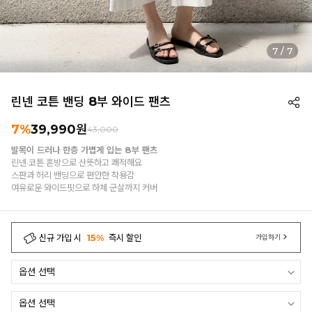
7
/
7
린넨 코튼 밴딩 8부 와이드 팬츠
7%
39,990
원
43,000
발목이 드러나 한층 가볍게 입는 8부 팬츠
린넨·코튼 혼방으로 산뜻하고 쾌적해요
스판과 허리 밴딩으로 편안한 착용감
여유로운 와이드핏으로 하체 군살까지 커버
신규 가입 시
15%
즉시 할인
가입하기