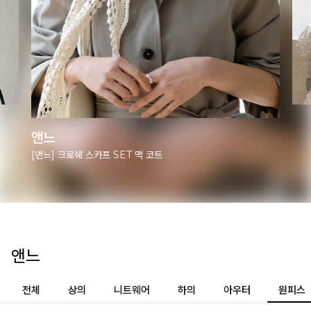
앤느
[앤느] 펀칭 버튼 니트 뷔스티에 SET
앤느
전체
상의
니트웨어
하의
아우터
원피스