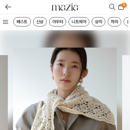
0
베스트
신상
아우터
니트웨어
상의
하의