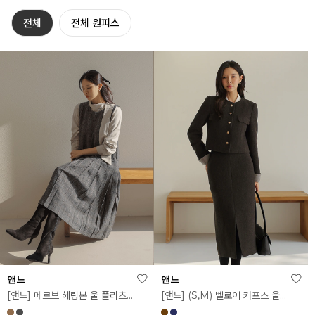
전체
전체 원피스
앤느
앤느
[앤느] 메르브 헤링본 울 플리츠 원피스
[앤느] (S,M) 벨로어 커프스 울 누빔 SET