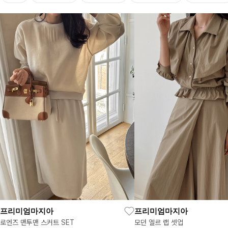
프리미엄마지아
프리미엄마지아
로엔즈 맨투맨 스커트 SET
모던 엘르 랩 셋업