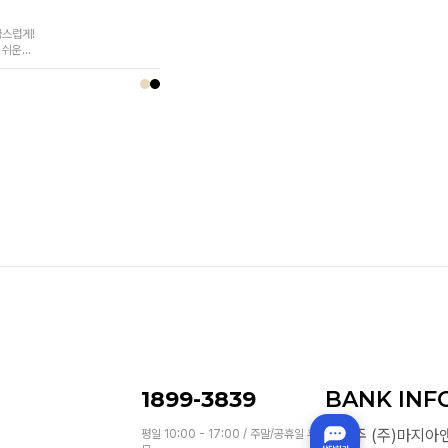
급스럽게!
 쉬운
추~
원
1899-3839
BANK INF
예금주 (주)마지아
평일 10:00 - 17:00 / 주말/공휴일 휴