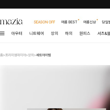
SEASON OFF
여름 BEST
여름신상
당일
아우터
니트웨어
상의
하의
원피스
셔츠&
홈
>
프리미엄마지아
>
상의
>
세트아이템