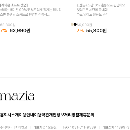
[레이온 소프트 셋업]
뒷밴딩&스판10% 혼용으로 편안해요~
상의는 레이온 90%로 부드럽게 감기는 터치감
셋업으로 세련미 극대화!
스판 블렌딩 스커트로 편안한 신축성
따로 입어도 활용도 만점
차르르 떨어지는 우아한 실루엣 완성
집앞부터 외출까지 부담 없는 데일리 셋업
68,800원
60,000원
7%
63,990
원
7%
55,800
원
홈
회사소개
이용안내
이용약관
개인정보처리방침
제휴문의
주식회사 마지아앤코
대표자명 : 오유진
FAX : 031-711-9589
대표전화 : 1899-