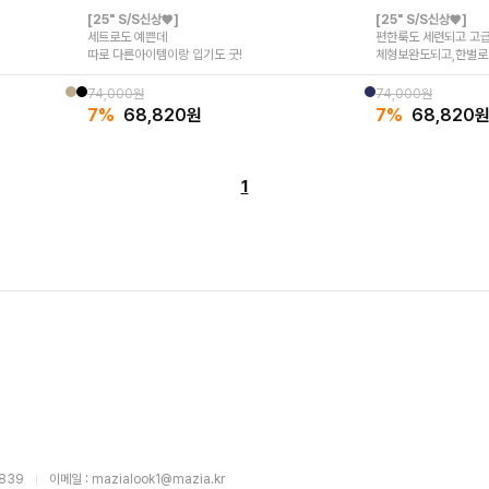
[25" S/S신상♥]
[25" S/S신상♥]
세트로도 예쁜데
편한룩도 세련되고 고
따로 다른아이템이랑 입기도 굿!
체형보완도되고,한벌로
여행룩 또는 데일리 강
74,000원
74,000원
7%
68,820
원
7%
68,820
1
3839
이메일 : mazialook1@mazia.kr