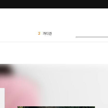
2
가디건
3
세트
4
티셔츠
5
반바지
6
바지
7
팬츠
8
블라우스
9
1 1
10
플리츠
1
린넨