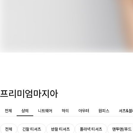
프리미엄마지아
전체
상의
니트웨어
하의
아우터
원피스
셔츠&블
전체
긴팔 티셔츠
반팔 티셔츠
폴라넥 티셔츠
맨투맨/후드