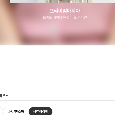
프리미엄마지아
베럴 와이드 팬츠
라우스
나시/민소매
세트아이템