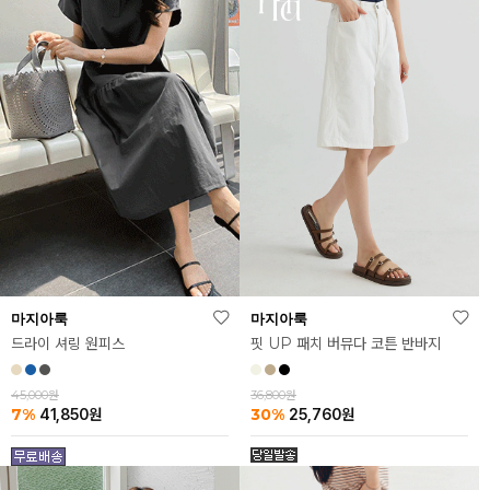
마지아룩
마지아룩
드라이 셔링 원피스
핏 UP 패치 버뮤다 코튼 반바지
45,000원
36,800원
7%
30%
41,850
원
25,760
원