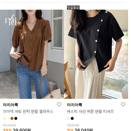
마지아룩
마지아룩
브이넥 셔링 핀턱 반팔 블라우스
바스락 사선 버튼 반팔 티셔츠
59,400원
28,000원
33%
7%
39,600
원
26,040
원