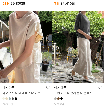
23%
7%
29,800
원
34,410
원
마지아룩
마지아룩
아코 스트링 배색 바스락 퍼프 반팔티
프렌 바스락 절개 쿨링 슬랙스
34,900원
50,900원