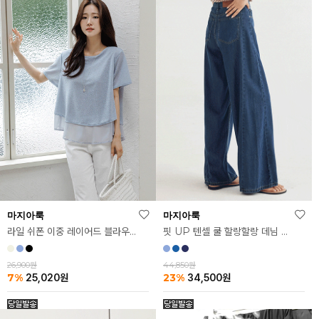
마지아룩
마지아룩
핏 UP 텐셀 쿨 할랑할랑 데님 팬츠
라일 쉬폰 이중 레이어드 블라우스
44,850원
26,900원
23%
7%
34,500
원
25,020
원