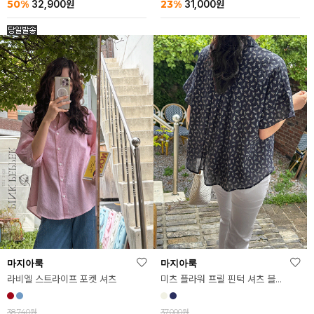
23%
50%
31,000
원
32,900
원
마지아룩
마지아룩
라비엘 스트라이프 포켓 셔츠
미츠 플라워 프릴 핀턱 셔츠 블라우스
38,740원
37,000원