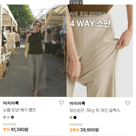
마지아룩
마지아룩
노웰 린넨 배기 팬츠
입는순간 -5kg 핏 라인 슬랙스
66,000원
55,860원
7%
29%
61,380
원
39,900
원