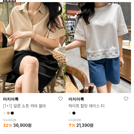
마지아룩
마지아룩
하이프 찰랑 레이스 티
[1+1] 알른 소프 카라 블라
23,000원
54,000원
7%
32%
21,390
원
36,900
원