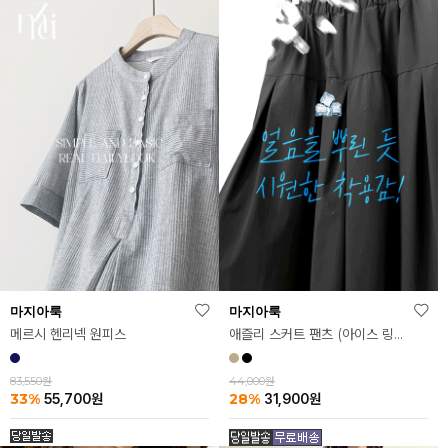
마지아룩
마지아룩
메르시 헨리넥 원피스
애즐리 스커트 팬츠 (아이스 링클프리ver.)
83,550원
44,000원
33%
28%
55,700
원
31,900
원