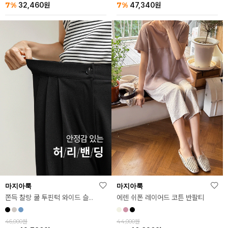
7%
7%
32,460
원
47,340
원
마지아룩
마지아룩
쫀득 찰랑 쿨 투핀턱 와이드 슬랙스
에렌 쉬폰 레이어드 코튼 반팔티
46,000원
44,000원