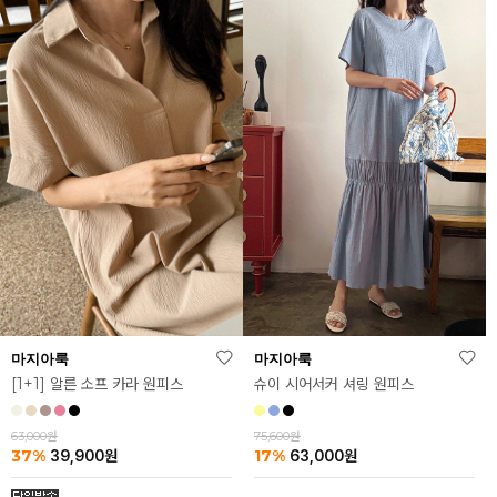
마지아룩
마지아룩
[1+1] 알른 소프 카라 원피스
슈이 시어서커 셔링 원피스
63,000원
75,600원
37%
17%
39,900
원
63,000
원