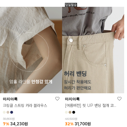
마지아룩
마지아룩
크링클 스트링 카라 블라우스
[여름버전] 핏 UP 밴딩 절개 코튼 팬츠
36,800원
46,500원
7%
32%
34,230
원
31,700
원