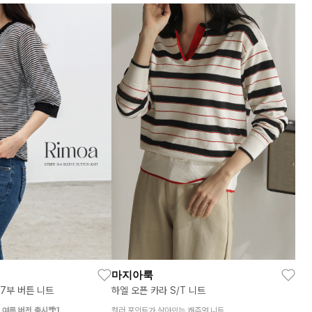
마지아룩
7부 버튼 니트
하엘 오픈 카라 S/T 니트
,여름 버전 출시🌴]
컬러 포인트가 살아있는 캐주얼 니트