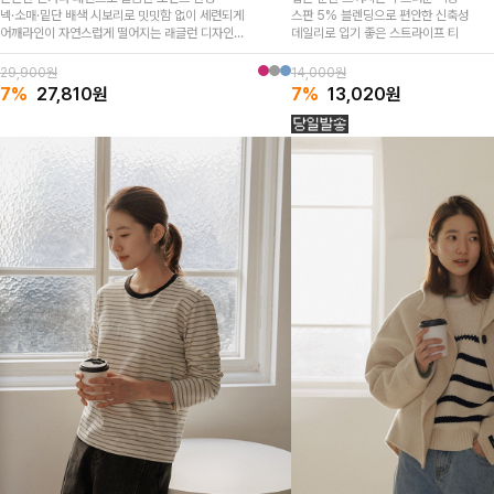
넥·소매·밑단 배색 시보리로 밋밋함 없이 세련되게
스판 5% 블렌딩으로 편안한 신축성
어깨라인이 자연스럽게 떨어지는 래글런 디자인
데일리로 입기 좋은 스트라이프 티
데님부터 슬랙스까지 데일리하게 매치되는 니트
29,900원
14,000원
7%
27,810
원
7%
13,020
원