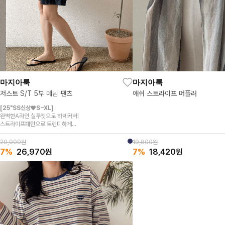
마지아룩
마지아룩
저스트 S/T 5부 데님 팬츠
애쉬 스트라이프 머플러
[25"SS신상♥S~XL]
완벽한A라인 실루엣으로 하체커버!
스트라이프패턴으로 트렌디하게
히든밴딩으로 편한 허리 착용감
29,000원
19,800원
7%
26,970
원
7%
18,420
원