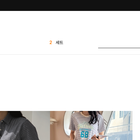
3
sale
4
가디건
5
바지
6
유넥 무지 반팔티
투핀턱 찰랑 스판 와이
7
드 슬랙스
8
나시
9
스트라이프
10
블라우스
1
린넨
2
세트