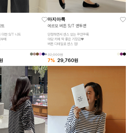
마지아룩
니트
에르모 버튼 S/T 맨투맨
더한 S/T 니트
단정하면서 센스 있는 꾸안꾸룩
피부에
아담 키에 딱 좋은 기장감♥
버튼 디테일로 센스 업!
자인!
32,000원
원
7%
29,760
원