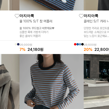
마지아룩
마지아룩
울 100% S/T 참 머플러
클레인 S/T 카라 
울 100% 부드럽고 따뜻해요♥
단정한 카라로 포인트를 
심플한 룩에 가볍게 더하기
부드러운 소재감으로 
좋은 클래식 머플러
닿는 느낌이 포근해요
맨투맨의 편안함에
니트의 감성을 더한 디
26,000원
28,500원
7%
24,180
원
20%
22,800