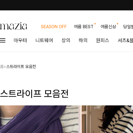
SEASON OFF
여름 BEST
여름신상
당일
아우터
니트웨어
상의
하의
원피스
셔츠&
홈
>
스트라이프 모음전
스트라이프 모음전