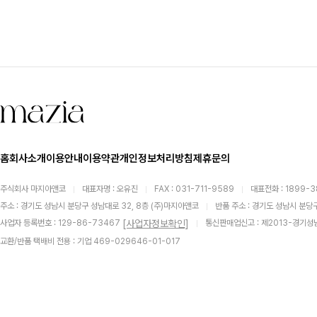
홈
회사소개
이용안내
이용약관
개인정보처리방침
제휴문의
주식회사 마지아앤코
대표자명 : 오유진
FAX : 031-711-9589
대표전화 : 1899-
주소 : 경기도 성남시 분당구 성남대로 32, 8층 (주)마지아앤코
반품 주소 : 경기도 성남시 분당구
[사업자정보확인]
사업자 등록번호 : 129-86-73467
통신판매업신고 : 제2013-경기성
교환/반품 택배비 전용 : 기업 469-029646-01-017