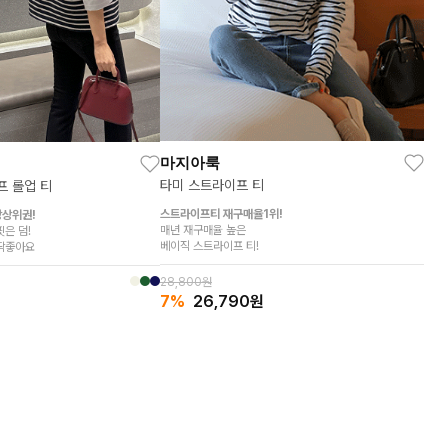
마지아룩
타미 스트라이프 티
 롤업 티
스트라이프티 재구매율1위!
상상위권!
매년 재구매율 높은
은 덤!
베이직 스트라이프 티!
 딱좋아요
28,800원
7%
26,790
원