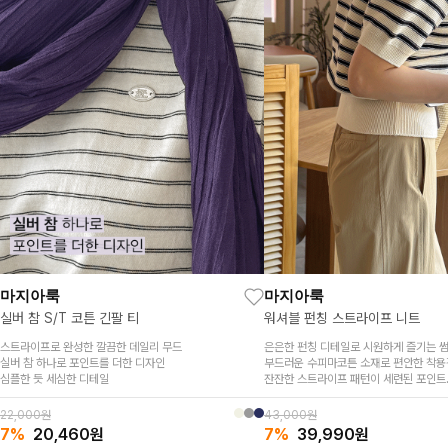
마지아룩
마지아룩
실버 참 S/T 코튼 긴팔 티
워셔블 펀칭 스트라이프 니트
스트라이프로 완성한 깔끔한 데일리 무드
은은한 펀칭 디테일로 시원하게 즐기는 
실버 참 하나로 포인트를 더한 디자인
부드러운 수피마코튼 소재로 편안한 착용
심플한 듯 세심한 디테일
잔잔한 스트라이프 패턴이 세련된 포인트
답답함 없는 브이넥 라인으로 여리한 무
22,000원
43,000원
7%
20,460
원
7%
39,990
원