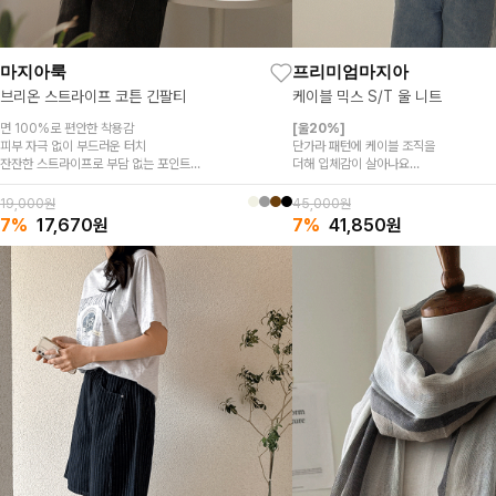
마지아룩
프리미엄마지아
브리온 스트라이프 코튼 긴팔티
케이블 믹스 S/T 울 니트
면 100%로 편안한 착용감
[울20%]
피부 자극 없이 부드러운 터치
단가라 패턴에 케이블 조직을
잔잔한 스트라이프로 부담 없는 포인트
더해 입체감이 살아나요
자연스럽게떨어지는 핏♥
니트 하나로도 스타일 왼성 !
부드럽고 포닥한 터칭감♥
19,000원
45,000원
7%
17,670
원
7%
41,850
원