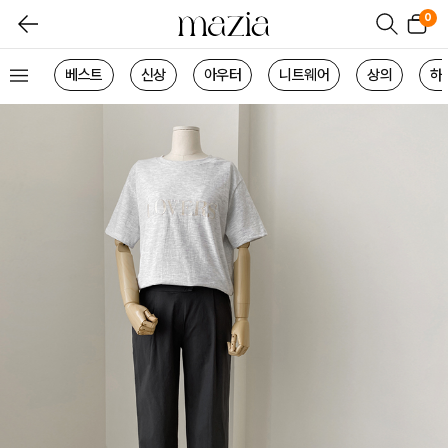
0
베스트
신상
아우터
니트웨어
상의
하