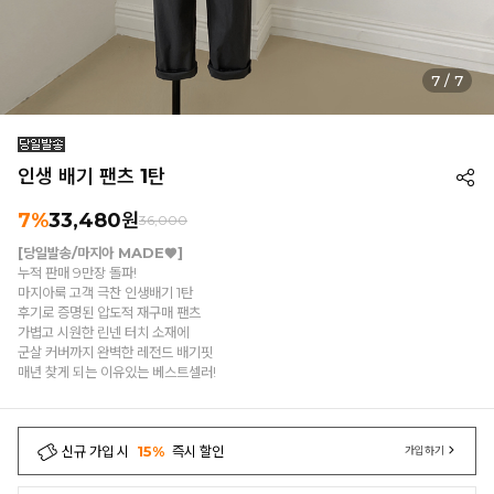
7
/
7
인생 배기 팬츠 1탄
7%
33,480
원
36,000
[당일발송/마지아 MADE♥]
누적 판매 9만장 돌파!
마지아룩 고객 극찬 인생배기 1탄
후기로 증명된 압도적 재구매 팬츠
가볍고 시원한 린넨 터치 소재에
군살 커버까지 완벽한 레전드 배기핏
매년 찾게 되는 이유있는 베스트셀러!
신규 가입 시
15%
즉시 할인
가입하기