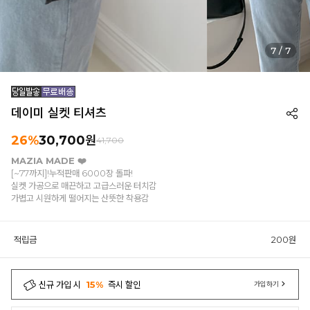
7
/
7
데이미 실켓 티셔츠
26%
30,700원
41,700
MAZIA MADE ❤️
[~77까지]!누적판매 6000장 돌파!
실켓 가공으로 매끈하고 고급스러운 터치감
가볍고 시원하게 떨어지는 산뜻한 착용감
적립금
200원
신규 가입 시
15%
즉시 할인
가입하기