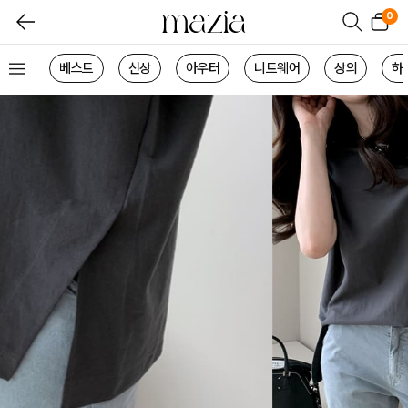
0
베스트
신상
아우터
니트웨어
상의
하