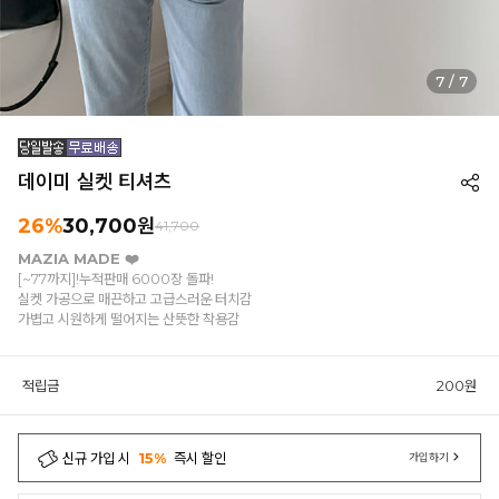
7
/
7
데이미 실켓 티셔츠
26%
30,700원
41,700
MAZIA MADE ❤️
[~77까지]!누적판매 6000장 돌파!
실켓 가공으로 매끈하고 고급스러운 터치감
가볍고 시원하게 떨어지는 산뜻한 착용감
적립금
200원
신규 가입 시
15%
즉시 할인
가입하기