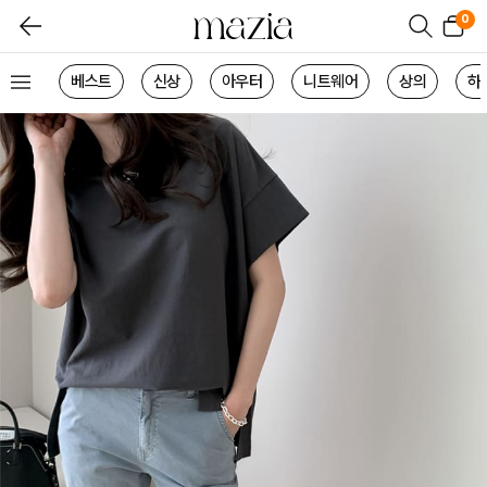
0
베스트
신상
아우터
니트웨어
상의
하