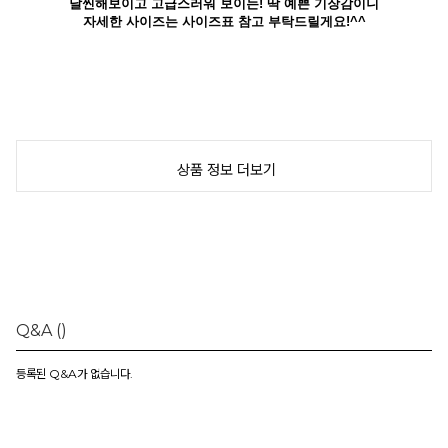
날씬해보이고 고급스러워 보이는! 딱 예쁜 기장감이니
자세한 사이즈는 사이즈표 참고 부탁드릴게요!^^
상품 정보 더보기
[washing tip]
짙은컬러는 물빠짐이 있을 수 있습니다.
자체세탁&드라이 모두 가능하나
반드시 단독세탁 해 주시고
Q&A
()
니트는 처음세탁시 드라이크리닝으로
관리해 주시는게 오래 입으실 수 있습니다.
등록된 Q&A가 없습니다.