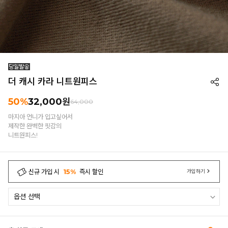
더 캐시 카라 니트원피스
50%
32,000
원
64,000
마지아 언니가 입고싶어서
제작한 완벽한 핏감의
니트원피스!
신규 가입 시
15%
즉시 할인
가입하기