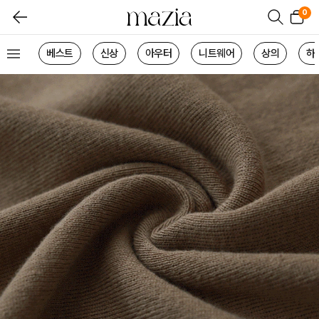
0
베스트
신상
아우터
니트웨어
상의
하