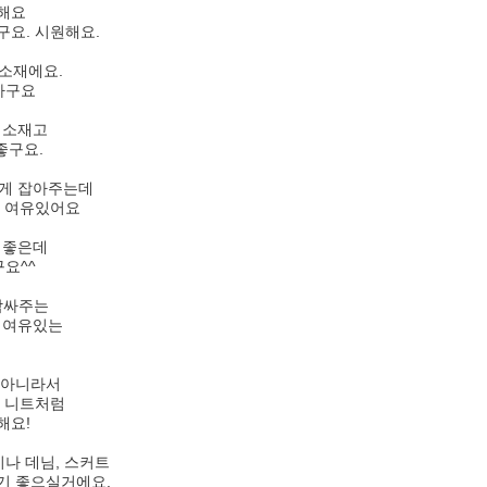
원해요
구요. 시원해요.
 소재에요.
안가구요
 소재고
좋구요.
하게 잡아주는데
도 여유있어요
 좋은데
요^^
감싸주는
 여유있는
아니라서
 니트처럼
해요!
지나 데님, 스커트
기 좋으실거에요.