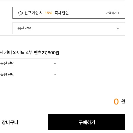
신규 가입 시
15%
즉시 할인
가입하기
링 커버 와이드 4부 팬츠
27,800원
0
원
장바구니
구매하기