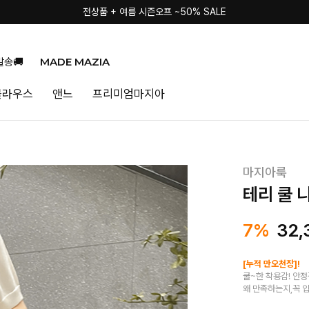
전상품 + 여름 시즌오프 ~50% SALE
MADE MAZIA
발송🚚
블라우스
앤느
프리미엄마지아
마지아룩
테리 쿨 
7%
32,
[누적 만오천장]!
쿨~한 착용감! 안
왜 만족하는지,꼭 