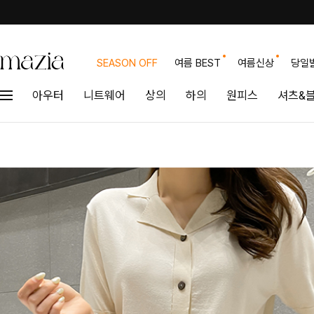
SEASON OFF
여름 BEST
여름신상
당일
아우터
니트웨어
상의
하의
원피스
셔츠&