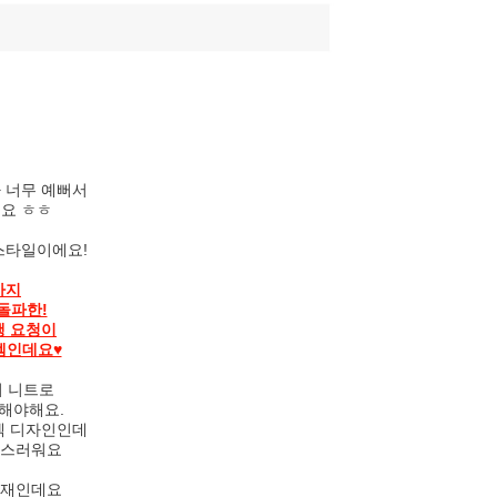
 너무 예뻐서
요 ㅎㅎ
는
스타일이에요!
까지
돌파한!
행 요청이
템인데요♥
의 니트로
해야해요.
넥 디자인인데
성스러워요
소재인데요