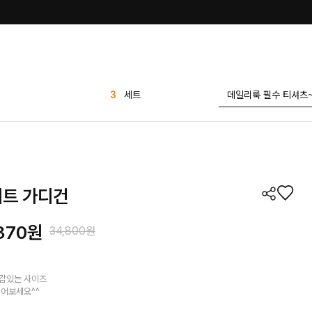
4
티셔츠
5
반바지
6
바지
7
나시
8
팬츠
니트 가디건
9
블라우스
10
1 1
370
원
34,800원
1
린넨
2
가디건
정감있는 사이즈
3
세트
입어보세요^^