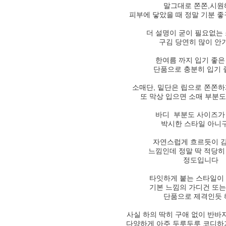
말그대로 쫀쫀,시
피부에 닿았을 때 정말 기분 좋
더 설명이 굳이 필요없는
구김 당연히 많이 
한여름 까지 입기 좋은
단품으로 충분히 입기 
소매단, 밑단은 립으로 쫀쫀
또 막상 입으면 소매 부분
바디 부분도 사이즈가
박시한 스타일 아니구
자연스럽게 흐르듯이 
느낌인데 정말 딱 적당히
정도입니다
타잇하게 붙는 스타일이
기본 느낌의 가디건 또는
단품으로 제격인듯 
사실 하의 딱히 구애 없이 반바
다양하게 아주 두루두루 코디하