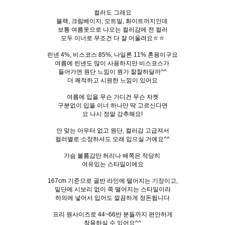
컬러도 그래요
블랙, 크림베이지, 오트밀, 화이트까지인데
보통 여름옷으로 나오는 컬러감에 전 컬러
모두 이너로 무조건 다 잘 어울려요ㅎㅎ
린넨 4%, 비스코스 85%, 나일론 11% 혼용이구요
여름에 린넨도 많이 사용하지만 비스코스가
들어가면 원단 느낌이 뭔가 찰찰하달까^^
더 쾌적하고 시원한 느낌이 있어요
여름에 입을 무슨 가디건 무슨 자켓
구분없이 입을 이너 하나만 딱 고르신다면
요 나시 정말 강추해요!
안 맞는 아우터 없고 원단, 컬러감 고급져서
컬러별로 소장하셔도 오래 입으실 거예요^^
가슴 볼륨감만 허리나 배쪽은 적당히
여유있는 스타일이에요
167cm 기준으로 골반 라인에 떨어지는 기장이고,
밑단에 시보리 없이 쭉 떨어지는 스타일이라
하의에 넣어서 입어도 깔끔하게 정돈됩니다
프리 원사이즈로 44~66반 분들까지 편안하게
착용하실 수 있어요^^