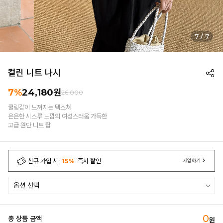
7
/
7
컬린 니트 나시
7%
24,180
원
26,000
쿨링감이 느껴지는 텍스쳐
은은한 시스루 느낌의 여성스러움 가득한
고급 원단 니트 탑
신규 가입 시
15%
즉시 할인
가입하기
0
총 상품 금액
원