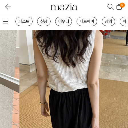
0
베스트
신상
아우터
니트웨어
상의
하