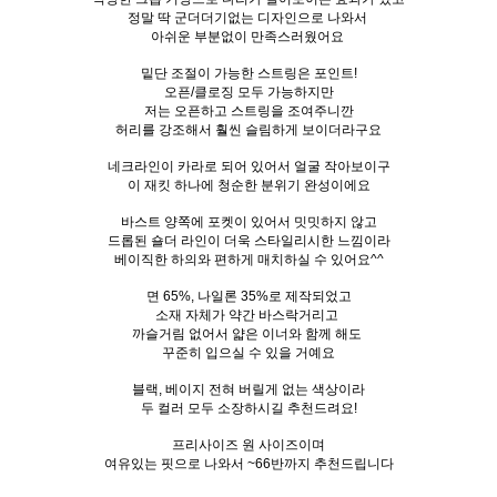
정말 딱 군더더기없는 디자인으로 나와서
아쉬운 부분없이 만족스러웠어요
밑단 조절이 가능한 스트링은 포인트!
오픈/클로징 모두 가능하지만
저는 오픈하고 스트링을 조여주니깐
허리를 강조해서 훨씬 슬림하게 보이더라구요
네크라인이 카라로 되어 있어서
얼굴 작아보이구
이 재킷 하나에 청순한 분위기 완성이에요
바스트 양쪽에 포켓이 있어서 밋밋하지 않고
드롭된 숄더 라인이 더욱 스타일리시한 느낌이라
베이직한 하의와 편하게 매치하실 수 있어요^^
면 65%, 나일론 35%로 제작되었고
소재 자체가 약간 바스락거리고
까슬거림 없어서 얇은 이너와 함께 해도
꾸준히 입으실 수 있을 거예요
블랙, 베이지 전혀 버릴게 없는 색상이라
두 컬러 모두 소장하시길 추천드려요!
프리사이즈 원 사이즈이며
여유있는 핏으로 나와서 ~66반까지 추천드립니다