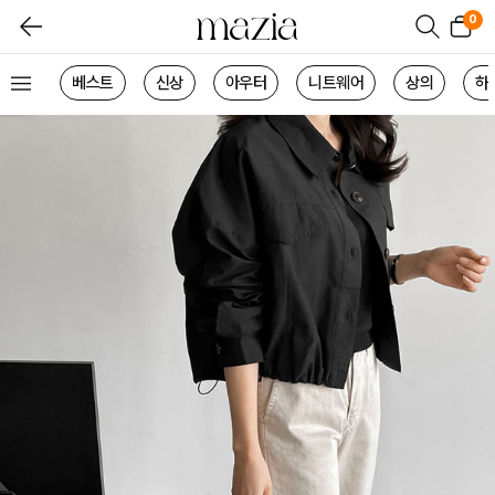
0
베스트
신상
아우터
니트웨어
상의
하