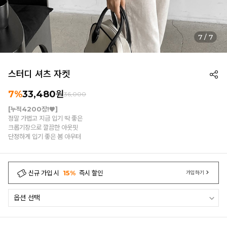
7
/
7
스터디 셔츠 자켓
7%
33,480
원
36,000
[누적4200장!♥]
정말 가볍고 지금 입기 딱 좋은
크롭기장으로 깔끔한 아웃핏
단정하게 입기 좋은 봄 아우터
신규 가입 시
15%
즉시 할인
가입하기