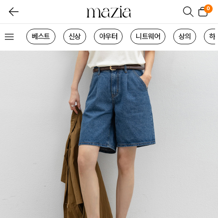
0
베스트
신상
아우터
니트웨어
상의
하