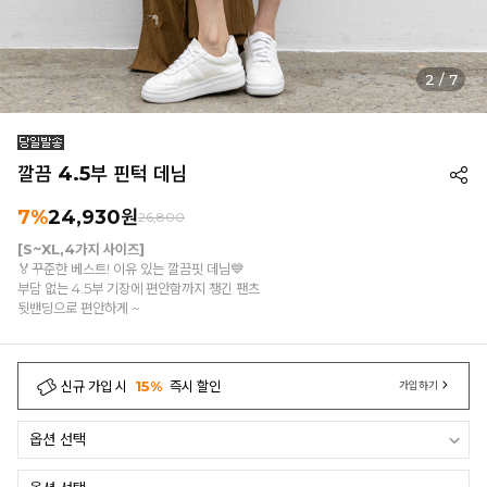
3
/
7
깔끔 4.5부 핀턱 데님
7%
24,930
원
26,800
[S~XL,4가지 사이즈]
🏅꾸준한 베스트! 이유 있는 깔끔핏 데님💙
부담 없는 4.5부 기장에 편안함까지 챙긴 팬츠
뒷밴딩으로 편안하게 ~
신규 가입 시
15%
즉시 할인
가입하기