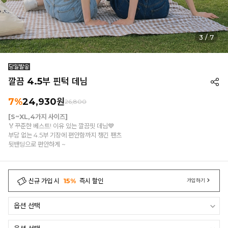
3
/
7
깔끔 4.5부 핀턱 데님
7%
24,930
원
26,800
[S~XL,4가지 사이즈]
🏅꾸준한 베스트! 이유 있는 깔끔핏 데님💙
부담 없는 4.5부 기장에 편안함까지 챙긴 팬츠
뒷밴딩으로 편안하게 ~
신규 가입 시
15%
즉시 할인
가입하기