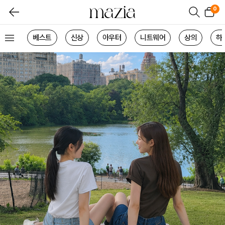
0
베스트
신상
아우터
니트웨어
상의
하