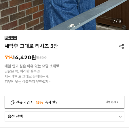
7
/
8
세탁후 그대로 티셔츠 3탄
7%
14,420
원
15,500
매일 입고 싶은 이유 있는 모달 소재🧡
군살은 쏙, 여리한 실루엣
세탁 후에도 그대로 유지되는 핏
피부에 닿는 감촉까지 부드럽게~
신규 가입 시
15%
즉시 할인
가입하기