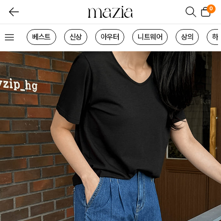
0
베스트
신상
아우터
니트웨어
상의
하