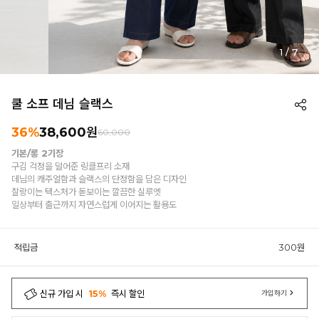
1
/
7
쿨 소프 데님 슬랙스
36%
38,600원
60,000
기본/롱 2기장
구김 걱정을 덜어준 링클프리 소재
데님의 캐주얼함과 슬랙스의 단정함을 담은 디자인
찰랑이는 텍스처가 돋보이는 깔끔한 실루엣
일상부터 출근까지 자연스럽게 이어지는 활용도
적립금
300원
신규 가입 시
15%
즉시 할인
가입하기