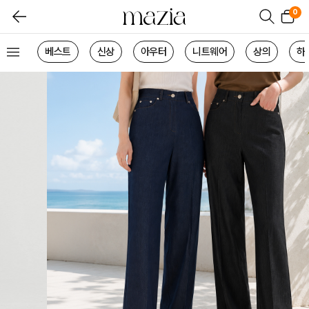
0
베스트
신상
아우터
니트웨어
상의
하