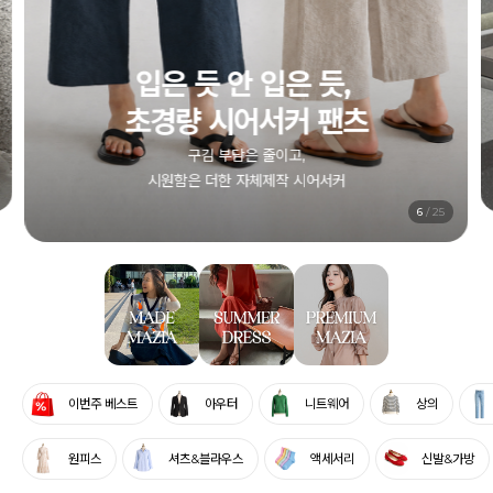
1+1 시어서커 원피스
컬러별로, 엄마와 함께, 두 벌 모두 부담 없이
전상품 5% SALE
6
/
25
이번주 베스트
아우터
니트웨어
상의
원피스
셔츠&블라우스
액세서리
신발&가방