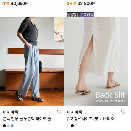
24%
7%
32,800
원
40,650
원
마지아룩
마지아룩
쫀득 찰랑 쿨 투핀턱 와이드 슬랙스
[2기장/4사이즈] 핏 UP 리오셀 스판 스커트