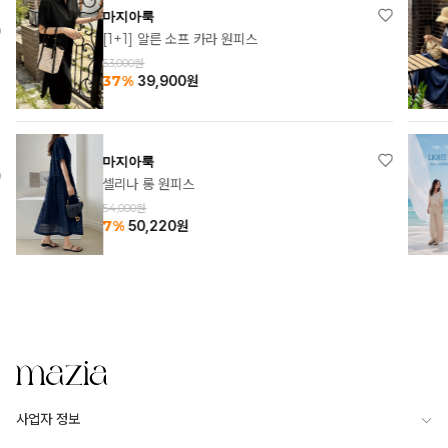
마지아룩
[1+1] 알른 소프 카라 원피스
63,000원
37%
39,900
원
마지아룩
셀리나 롱 원피스
54,000원
7%
50,220
원
사업자 정보