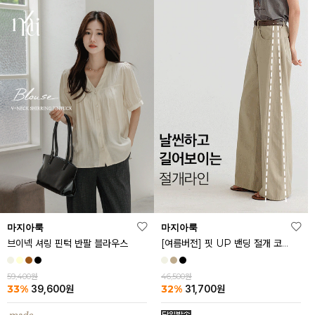
마지아룩
마지아룩
브이넥 셔링 핀턱 반팔 블라우스
[여름버전] 핏 UP 밴딩 절개 코튼 팬츠
59,400원
46,500원
33%
32%
39,600
원
31,700
원