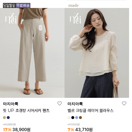
마지아룩
마지아룩
핏 UP 초경량 시어서커 팬츠
벨르 크링클 레이어 블라우스
46,680원
47,000원
17%
7%
38,900
원
43,710
원