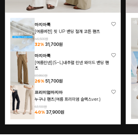
마지아룩
[여름버전] 핏 UP 밴딩 절개 코튼 팬츠
46,500원
32%
31,700
원
마지아룩
[여름린넨](S~L)내추럴 린넨 와이드 밴딩 팬
츠
69,860원
26%
51,700
원
프리미엄마지아
누구나 팬츠(여름 프리미엄 슬랙스ver.)
63,100원
40%
37,900
원