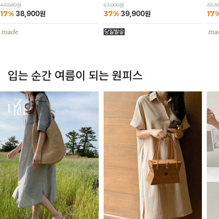
63,000원
46,680원
33,3
37%
17%
17
39,900
원
38,900
원
입는 순간 여름이 되는 원피스