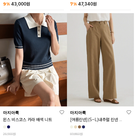
9%
7%
43,000
원
47,340
원
마지아룩
마지아룩
[여름린넨](S~L)내추럴 린넨 와이드 밴딩 팬츠
윈스 비스코스 카라 배색 니트
69,860원
26,900원