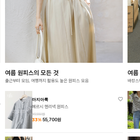
여름 원피스의 모든 것
여름
출근부터 모임, 여행까지 활용도 높은 원피스 모음
바캉스
마지아룩
메르시 헨리넥 원피스
83,550원
33%
55,700
원