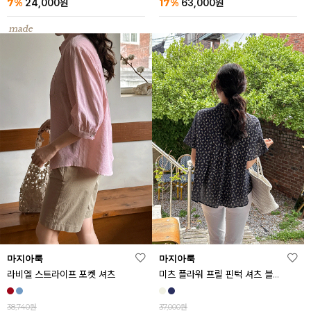
7%
17%
24,000
원
63,000
원
마지아룩
마지아룩
라비엘 스트라이프 포켓 셔츠
미츠 플라워 프릴 핀턱 셔츠 블라우스
38,740원
37,000원