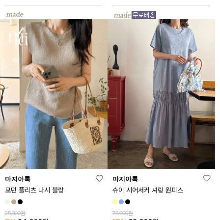
마지아룩
마지아룩
모던 플리츠 나시 블랑
슈이 시어서커 셔링 원피스
25,800원
75,600원