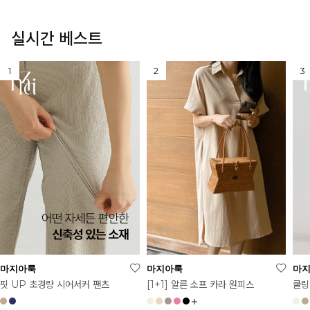
실시간 베스트
마지아룩
마지아룩
마
[1+1] 알른 소프 카라 원피스
핏 UP 초경량 시어서커 팬츠
쿨링