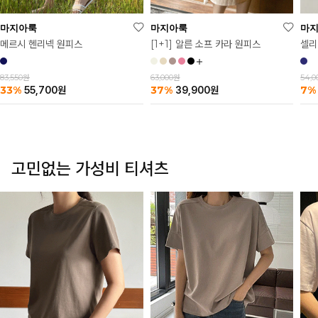
마
마지아룩
마지아룩
셀리
메르시 헨리넥 원피스
[1+1] 알른 소프 카라 원피스
54,
83,550원
63,000원
7%
33%
37%
55,700
원
39,900
원
고민없는 가성비 티셔츠