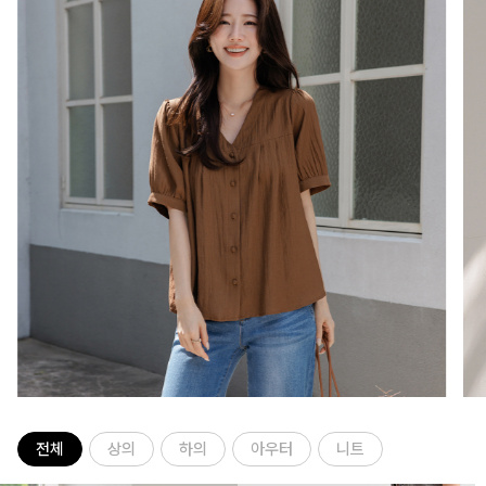
전체
상의
하의
아우터
니트