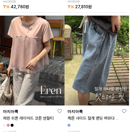
46,000원
29,900원
7%
7%
42,780
원
27,810
원
마지아룩
마지아룩
에렌 쉬폰 레이어드 코튼 반팔티
케른 사이드 절개 밴딩 버뮤다 데님 반바지