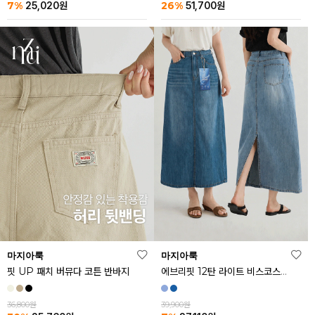
26%
7%
51,700
원
25,020
원
마지아룩
마지아룩
핏 UP 패치 버뮤다 코튼 반바지
에브리핏 12탄 라이트 비스코스 쿨 데님 스커트
36,800원
39,900원