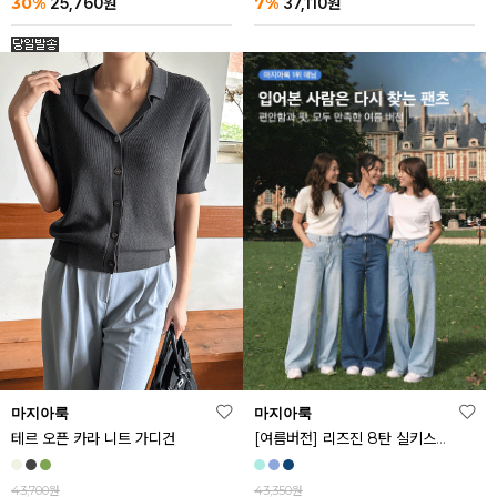
30%
7%
25,760
원
37,110
원
마지아룩
마지아룩
[여름버전] 리즈진 8탄 실키스판 와이드 아이스 데님 팬츠
테르 오픈 카라 니트 가디건
43,350원
43,700원