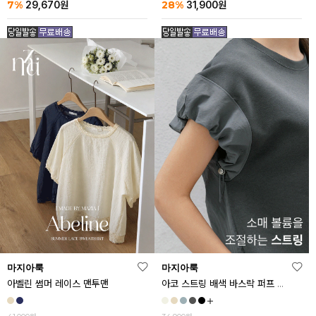
7%
28%
29,670
원
31,900
원
마지아룩
마지아룩
아벨린 썸머 레이스 맨투맨
아코 스트링 배색 바스락 퍼프 반팔티