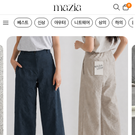
0
베스트
신상
아우터
니트웨어
상의
하의