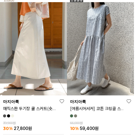
마지아룩
마지아룩
매직스판 두기장 쿨 스커트(숏.기본ver)
[여름시어서커] 코튼 크링클 스트라이프 원피스
39,900원
66,000원
30%
10%
27,800
원
59,400
원