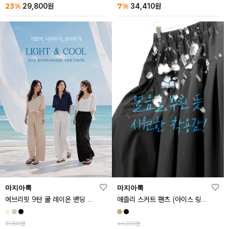
23%
7%
29,800
원
34,410
원
마지아룩
마지아룩
에브리핏 9탄 쿨 레이온 밴딩 와이드 팬츠
애즐리 스커트 팬츠 (아이스 링클프리ver.)
31,900원
44,000원