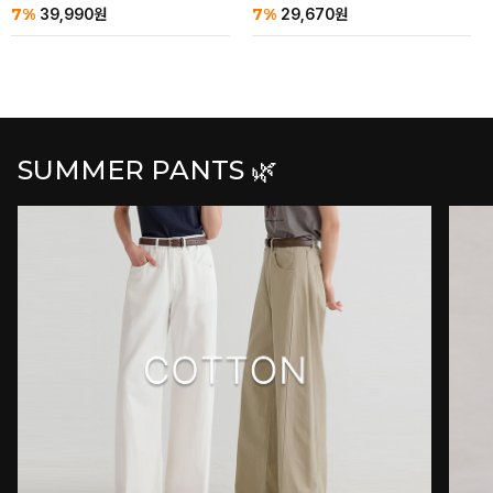
7%
7%
39,990
원
29,670
원
SUMMER PANTS 🌿