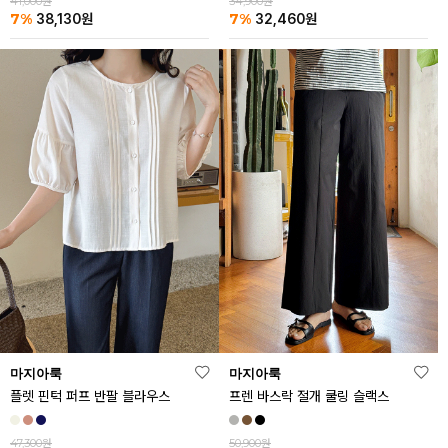
41,000원
34,900원
7%
7%
38,130
원
32,460
원
마지아룩
마지아룩
플렛 핀턱 퍼프 반팔 블라우스
프렌 바스락 절개 쿨링 슬랙스
47,300원
50,900원