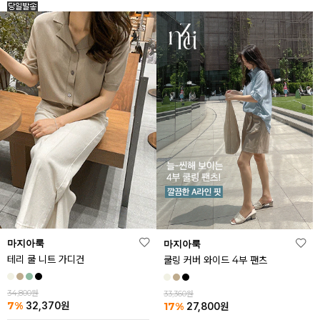
마지아룩
마지아룩
테리 쿨 니트 가디건
쿨링 커버 와이드 4부 팬츠
34,800원
33,360원
7%
17%
32,370
원
27,800
원