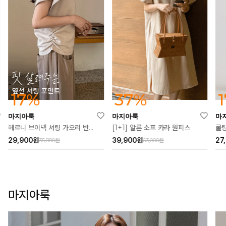
37%
17%
마지아룩
마지아룩
마
[1+1] 알른 소프 카라 원피스
헤르니 브이넥 셔링 가오리 반팔티
쿨링
39,900
원
29,900
원
27
63,000원
35,880원
마지아룩