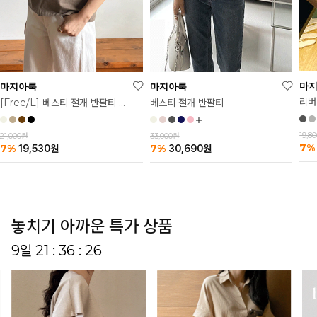
마
마지아룩
마지아룩
리버
베스티 절개 반팔티
[Free/L] 베스티 절개 반팔티 2탄
19,8
33,000원
21,000원
7%
7%
7%
30,690
원
19,530
원
놓치기 아까운 특가 상품
9일 21 : 36 : 22