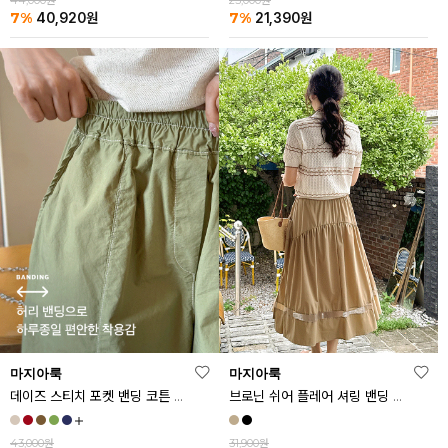
44,000원
23,000원
7%
7%
40,920
원
21,390
원
마지아룩
마지아룩
데이즈 스티치 포켓 밴딩 코튼 반바지
브로닌 쉬어 플레어 셔링 밴딩 스커트
43,000원
31,900원