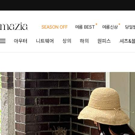
SEASON OFF
여름 BEST
여름신상
당일
아우터
니트웨어
상의
하의
원피스
셔츠&