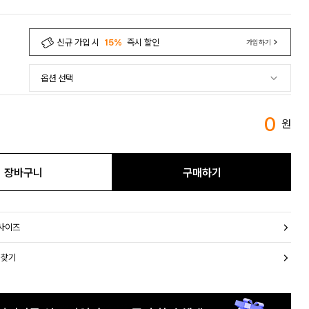
신규 가입 시
15%
즉시 할인
가입하기
0
원
장바구니
구매하기
 사이즈
 찾기