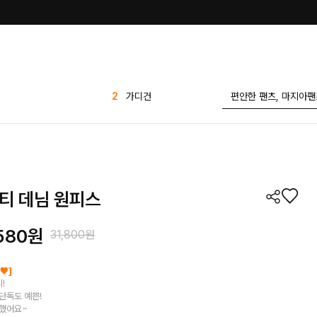
3
sale
4
반바지
5
원피스
6
배기팬츠
7
바지
티 데님 원피스
8
유넥 무지 반팔티
9
세트
580
원
31,800원
10
스커트
1
밴딩
♥]
!
2
가디건
단독도 예쁜!
 했어요~