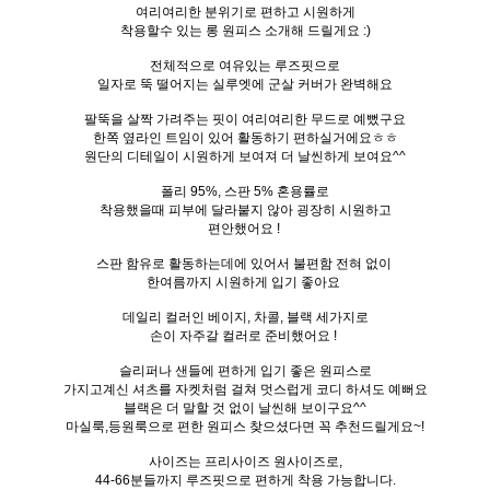
여리여리한 분위기로 편하고 시원하게
착용할수 있는 롱 원피스 소개해 드릴게요 :)
전체적으로 여유있는 루즈핏으로
일자로 뚝 떨어지는 실루엣에 군살 커버가 완벽해요
팔뚝을 살짝 가려주는 핏이 여리여리한 무드로 예뻤구요
한쪽 옆라인 트임이 있어 활동하기 편하실거에요ㅎㅎ
원단의 디테일이 시원하게 보여져 더 날씬하게 보여요^^
폴리 95%, 스판 5% 혼용률로
착용했을때 피부에 달라붙지 않아 굉장히 시원하고
편안했어요 !
스판 함유로 활동하는데에 있어서 불편함 전혀 없이
한여름까지 시원하게 입기 좋아요
데일리 컬러인 베이지, 차콜, 블랙 세가지로
손이 자주갈 컬러로 준비했어요 !
슬리퍼나 샌들에 편하게 입기 좋은 원피스로
가지고계신 셔츠를 자켓처럼 걸쳐 멋스럽게 코디 하셔도 예뻐요
블랙은 더 말할 것 없이 날씬해 보이구요^^
마실룩,등원룩으로 편한 원피스 찾으셨다면 꼭 추천드릴게요~!
사이즈는 프리사이즈 원사이즈로,
44-66분들까지 루즈핏으로 편하게 착용 가능합니다.