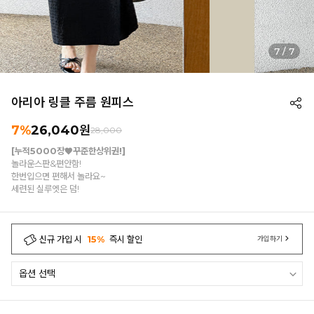
7
/
7
아리아 링클 주름 원피스
7%
26,040
원
28,000
[누적5000장♥꾸준한상위권!]
놀라운스판&편안함!
한번입으면 편해서 놀라요~
세련된 실루엣은 덤!
신규 가입 시
15%
즉시 할인
가입하기