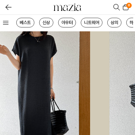
0
베스트
신상
아우터
니트웨어
상의
하