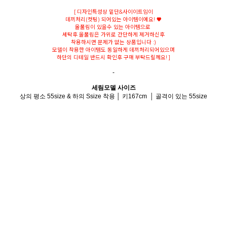
[ 디자인특성상 밑단&사이이트임이
데끼처리(컷팅) 되어있는 아이템이에요! ♥
올풀림이 있을수 있는 아이템으로
세탁후 올풀림은 가위로 간단하게 제거하신후
착용하시면 문제가 없는 상품입니다 :)
모델이 착용한 아이템도 동일하게 데끼처리되어있으며
하단의 디테일 반드시 확인후 구매 부탁드릴께요! ]
-
세림모델 사이즈
상의 평소 55size & 하의 Ssize 착용 │ 키167cm │ 골격이 있는 55size