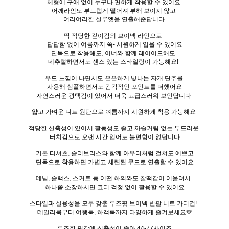
체형에 구애 없이 누구나 편하게 착용할 수 있어요
어깨라인도 부드럽게 떨어져 부해 보이지 않고
여리여리한 실루엣을 연출해준답니다.
딱 적당한 깊이감의 브이넥 라인으로
답답함 없이 여름까지 쭉- 시원하게 입을 수 있어요
단독으로 착용해도, 이너와 함께 레이어드해도
네추럴하면서도 센스 있는 스타일링이 가능해요!
우드 느낌이 나면서도 은은하게 빛나는 자개 단추를
사용해 심플하면서도 감각적인 포인트를 더했어요
자연스러운 광택감이 있어서 더욱 고급스러워 보인답니다
얇고 가벼운 니트 원단으로 여름까지 시원하게 착용 가능해요
적당한 신축성이 있어서 활동성도 좋고 까슬거림 없는 부드러운
터치감으로 오랜 시간 입어도 불편함이 없답니다
기본 티셔츠, 슬리브리스와 함께 아우터처럼 걸쳐도 예쁘고
단독으로 착용하면 가볍고 세련된 무드로 연출할 수 있어요
데님, 슬랙스, 스커트 등 어떤 하의와도 찰떡같이 어울려서
하나쯤 소장하시면 코디 걱정 없이 활용할 수 있어요
스타일과 실용성을 모두 갖춘 루즈핏 브이넥 반팔 니트 가디건!
데일리룩부터 여행룩, 하객룩까지 다양하게 즐겨보세요💛
루즈한 핏감에 신축성이 좋아 44-77사이즈