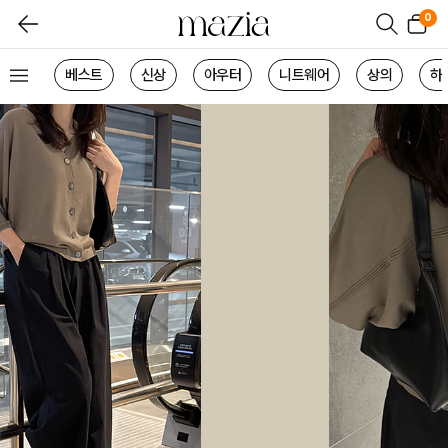
0
베스트
신상
아우터
니트웨어
상의
하