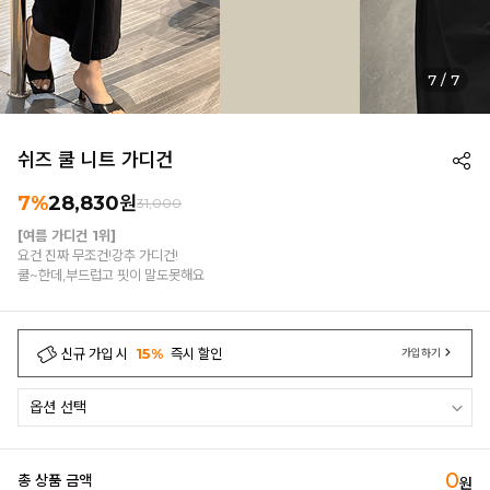
7
/
7
쉬즈 쿨 니트 가디건
7%
28,830
원
31,000
[여름 가디건 1위]
요건 진짜 무조건!강추 가디건!
쿨~한데,부드럽고 핏이 말도못해요
신규 가입 시
15%
즉시 할인
가입하기
0
총 상품 금액
원